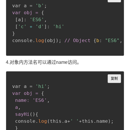
var a = 
'b'
;
var obj =
{
 [a]
:
'ES6'
,
 [
'c'
+
'd'
]
:
'hi'
}
console.
log
(
obj
)
;
// Object
{
b
:
"ES6"
,
c
4.
对象内方法名可以通过name访问
。
Copy
复制
var a = 
'hi'
;
var obj =
{
name: 'ES6'
,
 a
,
 sayHi
(
)
{
 console.
log
(
this.a+
' '
+this.name
)
;
}