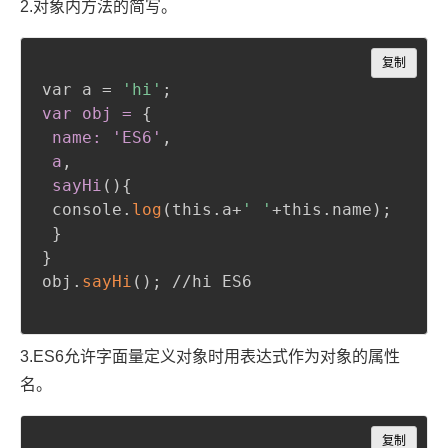
2.对象内方法的
简写
。
Copy
复制
var a = 
'hi'
;
var obj =
{
name: 'ES6'
,
 a
,
 sayHi
(
)
{
 console.
log
(
this.a+
' '
+this.name
)
;
}
}
obj.
sayHi
(
)
;
 //hi ES6

3.ES6
允许字面量定义对象时用表达式作为对象的属性
名
。
Copy
复制