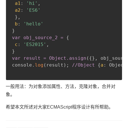
a1
:
'hi'
,
a2
:
'ES6'
}
,
b
:
'hello'
}
var obj_source_2 =
{
c
:
'ES2015'
,
}
var result = Object
.assign
(
{
}
,
 obj_sourc
console.
log
(
result
)
;
//Object
{
a
:
 Object
一般用法：为对象添加属性、方法，克隆对象，合并对
象。
希望本文所述对大家ECMAScript程序设计有所帮助。