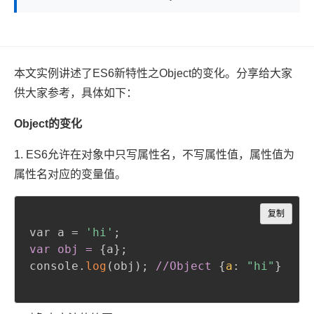
本文实例讲述了ES6新特性之Object的变化。分享给大家
供大家参考，具体如下：
Object的变化
1. ES6
允许在对象中只写属性名，不写属性值，属性值为
属性名对应的变量值
。
Copy
复制
var a = 
'hi'
;
var obj =
{
a
}
;
console.
log
(
obj
)
;
//Object
{
a
:
"hi"
}