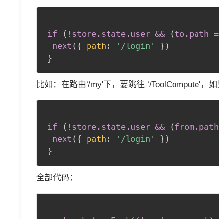
if 
(
!store
.state
.user
 && 
(
to
.path
 =
next
(
{
path
:
'/login'
}
)
}
比如：在路由‘/my'下，要跳往 ‘/ToolComp
if 
(
!store
.state
.user
 && 
(
from
.path
next
(
{
path
:
'/login'
}
)
}
全部代码：