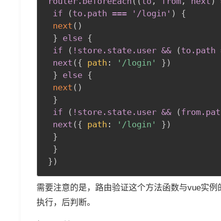
router
.beforeEach
(
(
to
,
 from
,
 next
)
 
if 
(
to
.path
 === '/login'
)
{
next
(
)
}
else
{
if 
(
!store
.state
.user
 && 
(
to
.path
 
next
(
{
path
:
'/login'
}
)
}
else
{
next
(
)
}
if 
(
!store
.state
.user
 && 
(
from
.pat
next
(
{
path
:
'/login'
}
)
}
}
}
)
需要注意的是，路由验证这个方法函数与vue实例
执行，后判断。