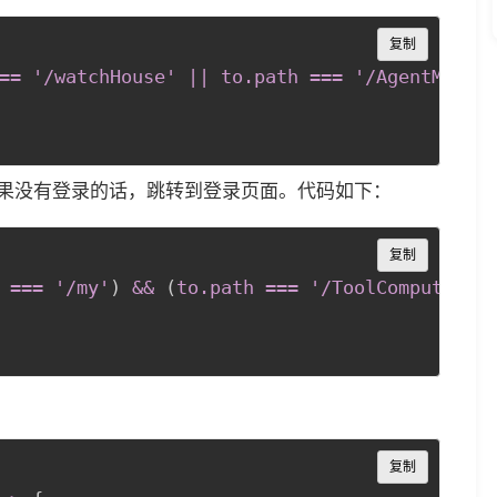
Copy
复制
== '/watchHouse' 
||
 to
.path
 === '/AgentMsg'
)
ute'，如果没有登录的话，跳转到登录页面。代码如下：
Copy
复制
 === '/my'
)
 && 
(
to
.path
 === '/ToolCompute'
)
)
Copy
复制