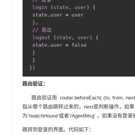
 login 
(
state
,
 user
)
{
 state.user = user

}
,
 // 退出

 logout 
(
state
,
 user
)
{
 state.user = false

}
}
}
)
路由验证：
路由验证用 router.beforeEach( (to, from
指从哪个路由跳转过来的，next是判断操作，
为‘/watchHouse'或者‘/AgentMsg' ，如果没有登录的话，
跳转到登录的界面。代码如下：