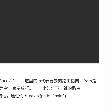
, next) => { } 这里的to代表要去的路由指向，from是
如果为空，表示放行。 比如：下一跳的路由
通过代码 next ({path: '/login'})