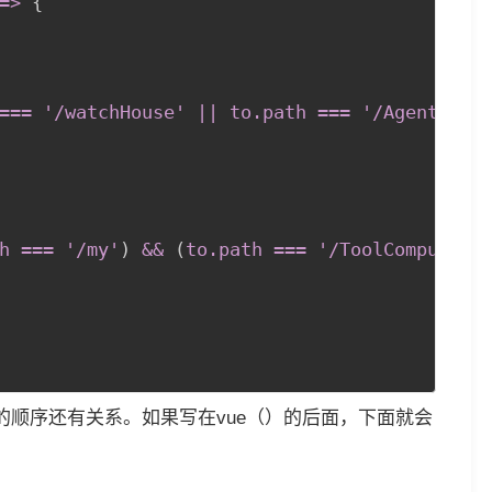
=
>
{
=== '/watchHouse' 
||
 to
.path
 === '/AgentMsg'
h
 === '/my'
)
 && 
(
to
.path
 === '/ToolCompute'
)
的顺序还有关系。如果写在vue（）的后面，下面就会