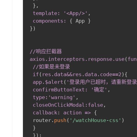
}
,
 template: '<App/
>
'
,
 components:
{
 App 
}
}
)
//响应拦截器

axios
.interceptors
.response
.use
(
fun
//如果是未登录

 if
(
res
.data
&&res
.data
.code
==2
)
{
app.$alert
(
'登录用户已超时，请重新登录
confirmButtonText: '确定'
,
 type:'warning'
,
 closeOnClickModal
:false
,
 callback: action =
>
{
 router.
push
(
'/watchHouse-css'
)
}
}
)
;