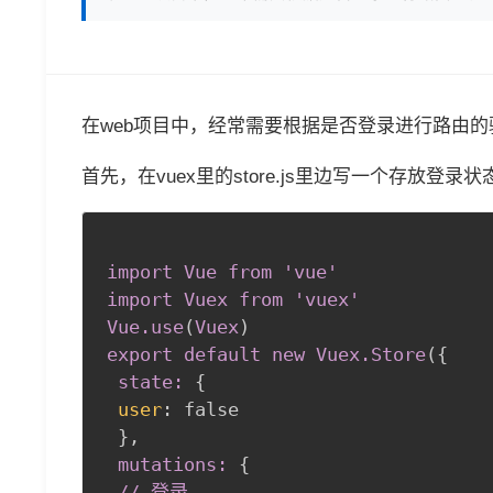
在web项目中，经常需要根据是否登录进行路由
首先，在vuex里的store.js里边写一个存放登录
import Vue from 'vue'

import Vuex from 'vuex'

Vue
.use
(
Vuex
)
export default new Vuex
.Store
(
{
state:
{
user
:
 false

}
,
 mutations:
{
// 登录
