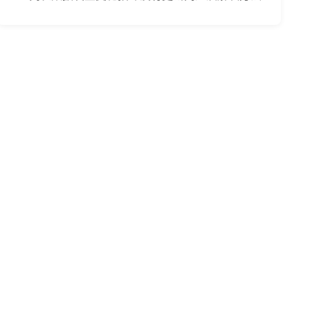
)
{
{