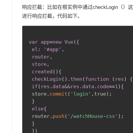
响应拦截：比如在根实例中通过checkLogin
进行响应拦截，代码如下。
var app=new Vue
(
{
el: '
#app
'
,
 router
,
 store
,
 created
(
)
{
checkLogin
(
)
.then
(
function 
(
res
)
{
if
(
res
.data
&&res
.data
.code
==1
)
{
 store.
commit
(
'login'
,
true
)
;
}
else
{
 router.
push
(
'/watchHouse-css'
)
;
}
}
)