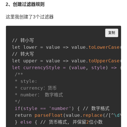
2、创建过滤器规则
这里我创建了3个过滤器
Copy
复制
// 转小写

let lower = value => value.
toLowerCase
(
)
// 转大写

let upper = value => value.
toUpperCase
(
)
let currencyStyle = 
(
value
,
 style
)
 =
>
{
 
/**

 * style: 

 * currency：货币

 * number： 数字格式

 */
if
(
style == 'number'
)
{
 // 数字格式

 return 
parseFloat
(
value.
replace
(
/[^
\d
\.
}
else
{
 // 货币格式
,
 并保留
2
位小数
