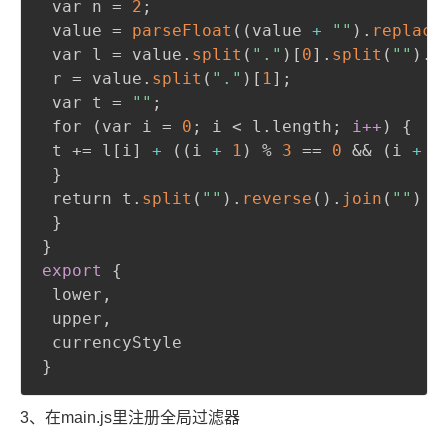
 var n = 
2
;
 value = 
parseFloat
(
(
value 
+
""
)
.
replace
 var l = value.
split
(
"."
)
[
0
].
split
(
""
)
.
r
 r = value.
split
(
"."
)
[
1
]
;
 var t = 
""
;
 for 
(
var i = 
0
;
 i < l.length
;
i
+
+
)
{
 t += l[i] 
+
(
(
i 
+
1
)
 % 
3
 == 
0
 && 
(
i 
+
1
}
 return t.
split
(
""
)
.
reverse
(
)
.
join
(
""
)
+
}
}
export
{
 lower
,
 upper
,
}
3、在main.js里注册全局过滤器