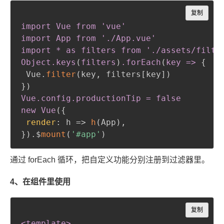
Copy
复制
import Vue from 'vue'

import App from './App
.vue
'

import * as filters from './assets/filter
Object
.keys
(
filters
)
.forEach
(
key =
>
{
 Vue.
filter
(
key
,
 filters[key]
)
}
)
Vue
.config
.productionTip
 = false

new Vue
(
{
render
:
 h => 
h
(
App
)
,
}
)
.$
mount
(
'#app'
)
通过 forEach 循环，把自定义功能分别注册到过滤器里。
4、在组件里使用
Copy
复制
<template
>