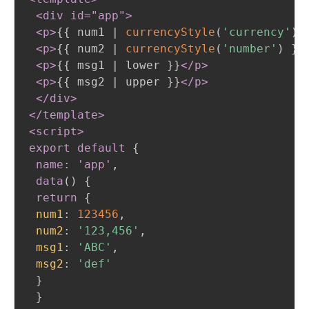
 <div id="app"
>
 <p
>
{
{
 num1 | 
currencyStyle
(
'currency'
)
 <p
>
{
{
 num2 | 
currencyStyle
(
'number'
)
}
}
 <p
>
{
{
 msg1 | lower 
}
}
</p
>
 <p
>
{
{
 msg2 | upper 
}
}
</p
>
 </div
>
</template
>
<script
>
export default
{
name: 'app'
,
 data
(
)
{
return
{
num1
:
123456
,
num2
:
'123,456'
,
msg1
:
'ABC'
,
msg2
:
'def'
}
}