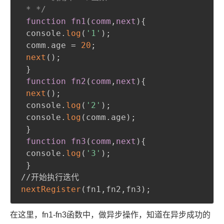
 * */
function fn1
(
comm
,
next
)
{
 console.
log
(
'1'
)
;
 comm.age = 
20
;
next
(
)
;
}
function fn2
(
comm
,
next
)
{
next
(
)
;
 console.
log
(
'2'
)
;
 console.
log
(
comm.age
)
;
}
function fn3
(
comm
,
next
)
{
 console.
log
(
'3'
)
;
}
nextRegister
(
fn1
,
fn2
,
fn3
)
;
在这里，fn1-fn3函数中，做异步操作，知道在异步成功的