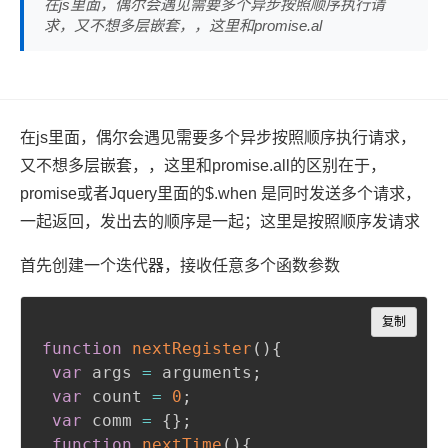
在js里面，偶尔会遇见需要多个异步按照顺序执行请
求，又不想多层嵌套，，这里和promise.al
在js里面，偶尔会遇见需要多个异步按照顺序执行请求，
又不想多层嵌套，，这里和promise.all的区别在于，
promise或者Jquery里面的$.when 是同时发送多个请求，
一起返回，发出去的顺序是一起；这里是按照顺序发请求
首先创建一个迭代器，接收任意多个函数参数
Copy
复制
function
nextRegister
(
)
{
var
 args 
=
 arguments
;
var
 count 
=
0
;
var
 comm 
=
{
}
;
function
nextTime
(
)
{