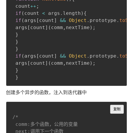
 count
++
;
if
(
count 
<
 args
.
length
)
{
if
(
args
[
count
]
&&
Object
.
prototype
.
toSt
 args
[
count
]
(
comm
,
nextTime
)
;
}
}
}
if
(
args
[
count
]
&&
Object
.
prototype
.
toSt
 args
[
count
]
(
comm
,
nextTime
)
;
}
}
创建多个异步的函数，注入到迭代器中
Copy
复制
/*

 comm:多个函数，公用的变量

 next:调用下一个函数
