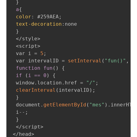
}
a
{
color
:
#259AEA
;
text-decoration
:
none

}
 </style>

 <script>

 var i = 
5
;
 var intervalID = 
setInterval
(
"fun()"
,
1
function fun
(
)
{
if 
(
i == 0
)
{
 window.location.href = 
"/"
;
clearInterval
(
intervalID
)
;
}
 document.
getElementById
(
"mes"
)
.innerHTM
 i--
;
}
 </script>

</head>
