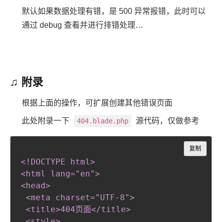
默认如果数据处理有错，是 500 异常报错，此时可以
通过 debug 查看并进行排错处理…
♫ 附录
根据上面的操作，可扩展创建其他错误页面
此处附录一下
源代码，仅做参考
404.blade.php
Copy
复制
<!DOCTYPE html
>
<html lang="en"
>
<head
>
 <meta charset="UTF-8"
>
 <title
>
404页面</title
>
 <style
>