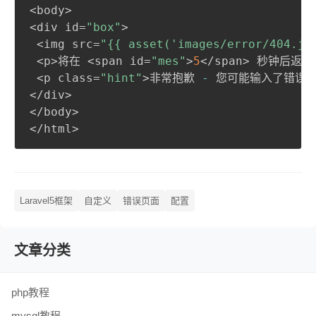
<body>

<div id=
"box"
>

 <img src=
"{{ asset('images/error/404.jp
 <p>将在 <span id=
"mes"
>
5
</span> 秒钟后返回 
 <p class=
"hint"
>非常抱歉 
-
 您可能输入了错误的
</div>

</body>

</html>
Laravel5框架
自定义
错误页面
配置
文章分类
php教程
mysql教程