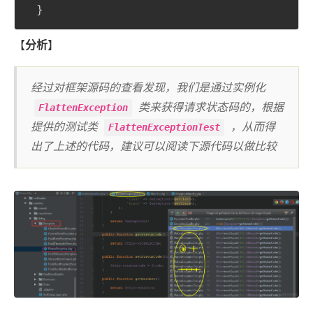
}
【
分析
】
经过对框架源码的查看发现，我们是通过实例化
类来获得请求状态码的，根据
FlattenException
提供的测试类
，从而得
FlattenExceptionTest
出了上述的代码，建议可以阅读下源代码以做比较