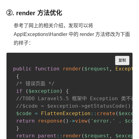
②. render 方法优化
参考了网上的相关介绍，发现可以将
App\Exceptions\Handler 中的 render 方法修改为下面
的样子：
Copy
复制
public
function
render
(
$request
,
Excepti
{
/* 错误页面 */
if
(
$exception
)
{
//TODO Laravel5.5 框架中 Exception 
//$code = $exception->getStatusCode();
$code
=
FlattenException
::
create
(
$excep
return
response
(
)
->
view
(
'error.'
.
$cod
}
return
parent
::
render
(
$request
,
$except