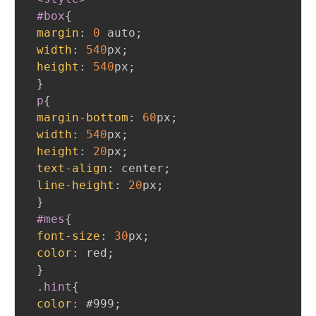
#box
{
margin
:
0
 auto
;
width
:
540
px
;
height
:
540
px
;
}
p
{
margin-bottom
:
60
px
;
width
:
540
px
;
height
:
20
px
;
text-align
:
 center
;
line-height
:
20
px
;
}
#mes
{
font-size
:
30
px
;
color
:
red
;
}
.hint
{
color
:
#999
;