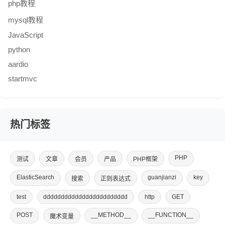
php教程
mysql教程
JavaScript
python
aardio
startmvc
热门标签
PHP
测试
文章
会员
产品
PHP框架
ElasticSearch
guanjianzi
key
搜索
正则表达式
test
dddddddddddddddddddddddd
http
GET
POST
__METHOD__
__FUNCTION__
魔术变量