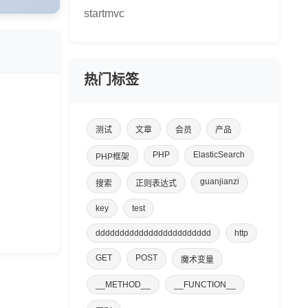
startmvc
热门标签
测试
文章
会员
产品
PHP
ElasticSearch
PHP框架
guanjianzi
搜索
正则表达式
key
test
dddddddddddddddddddddddd
http
GET
POST
魔术变量
__METHOD__
__FUNCTION__