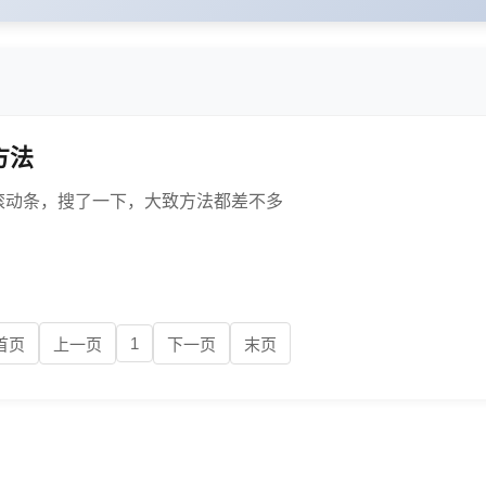
方法
滚动条，搜了一下，大致方法都差不多
1
首页
上一页
下一页
末页