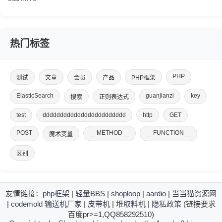
热门标签
PHP
测试
文章
会员
产品
PHP框架
ElasticSearch
guanjianzi
key
搜索
正则表达式
test
dddddddddddddddddddddddd
http
GET
POST
__METHOD__
__FUNCTION__
魔术变量
区别
友情链接：
php框架
|
轻量BBS
|
shoploop
|
aardio
|
当当猫资源网
|
codemold
输送机厂家
|
皮带机
|
堆取料机
|
隐私政策
(链接要求
百度pr>=1,QQ858292510)