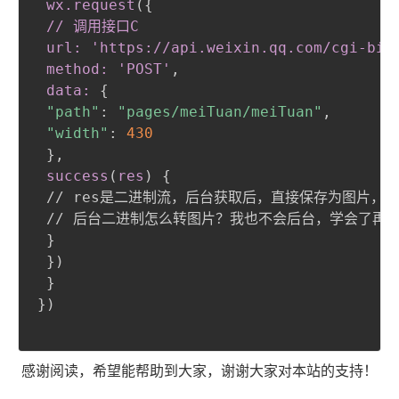
wx
.request
(
{
// 调用接口C

 url: 'https://api
.weixin
.qq
.com
/cgi-bin
 method: 'POST'
,
 data:
{
"path"
:
"pages/meiTuan/meiTuan"
,
"width"
:
430
}
,
 success
(
res
)
{
 // res是二进制流，后台获取后，直接保存为图片，然
 // 后台二进制怎么转图片？我也不会后台，学会了再贴
}
}
)
}
}
)
感谢阅读，希望能帮助到大家，谢谢大家对本站的支持！