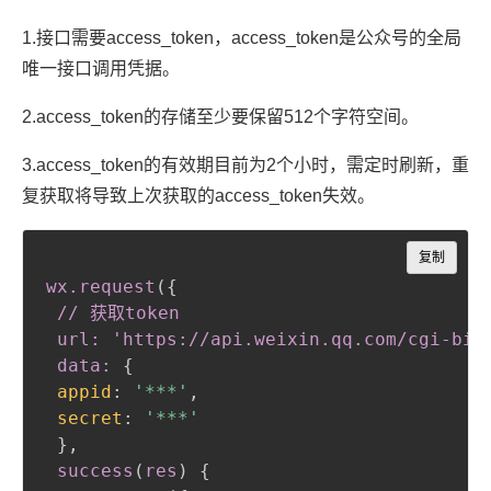
1.接口需要access_token，access_token是公众号的全局
唯一接口调用凭据。
2.access_token的存储至少要保留512个字符空间。
3.access_token的有效期目前为2个小时，需定时刷新，重
复获取将导致上次获取的access_token失效。
Copy
复制
wx
.request
(
{
// 获取token

 url: 'https://api
.weixin
.qq
.com
/cgi-bin
 data:
{
appid
:
'***'
,
secret
:
'***'
}
,
 success
(
res
)
{