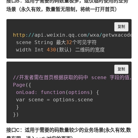
接口B：适用于需要的码数量极多，或仅临时使用的业务
场景（永久有效，数量暂无限制，将统一打开首页）
Copy
复制
http
:
/
/
api
.
weixin
.
qq
.
com
/
wxa
/
getwxacodeu
 scene String 最大
32
个可见字符

 width Int 
430
(
默认
)
Copy
复制
//开发者需在首页根据获取的码中 scene 字段的值，
Page
(
{
onLoad: function
(
options
)
{
 var scene = options.scene

}
}
)
接口C：适用于需要的码数量较少的业务场景(永久有效,数