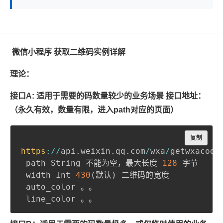
微信小程序 获取二维码实例详解
理论：
接口A: 适用于需要的码数量较少的业务场景 接口地址：
（永久有效，数量有限，进入path对应的页面）
Copy
复制
https
:
/
/
api
.
weixin
.
qq
.
com
/
wxa
/
getwxacode
 path String 不能为空，最大长度 
128
 字节

 width Int 
430
(
默认
)
 二维码的宽度

 auto_color 。。
