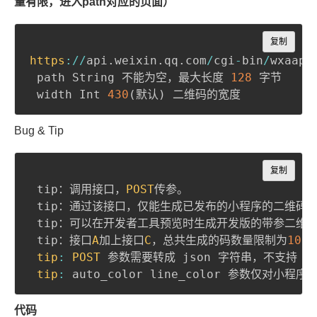
量有限，进入path对应的页面）
Copy
复制
https
:
/
/
api
.
weixin
.
qq
.
com
/
cgi
-
bin
/
wxaapp
 path String 不能为空，最大长度 
128
 字节

 width Int 
430
(
默认
)
Bug & Tip
Copy
复制
 tip：调用接口，
POST
传参。

 tip：通过该接口，仅能生成已发布的小程序的二维码。
 tip：可以在开发者工具预览时生成开发版的带参二维码
 tip：接口
A
加上接口
C
，总共生成的码数量限制为
100
,
tip
:
POST
 参数需要转成 json 字符串，不支持 fo
tip
:
代码