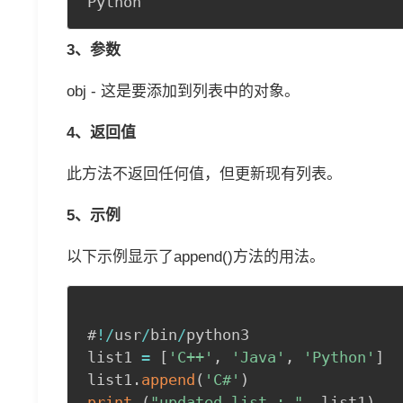
3、参数
obj - 这是要添加到列表中的对象。
4、返回值
此方法不返回任何值，但更新现有列表。
5、示例
以下示例显示了append()方法的用法。
#
!
/
usr
/
bin
/
python3

list1 
=
[
'C++'
,
'Java'
,
'Python'
]
list1
.
append
(
'C#'
)
print
(
"updated list : "
,
 list1
)