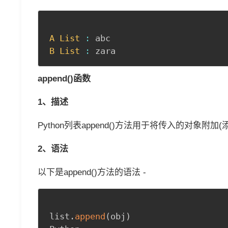
A
List
:
B
List
:
 zara
append()函数
1、描述
Python列表append()方法用于将传入的对象附
2、语法
以下是append()方法的语法 -
list
.
append
(
obj
)