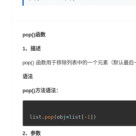
pop()函数
1、描述
pop() 函数用于移除列表中的一个元素（默认
语法
pop()方法语法：
list
.
pop
(
obj
=
list
[
-
1
]
)
2、参数