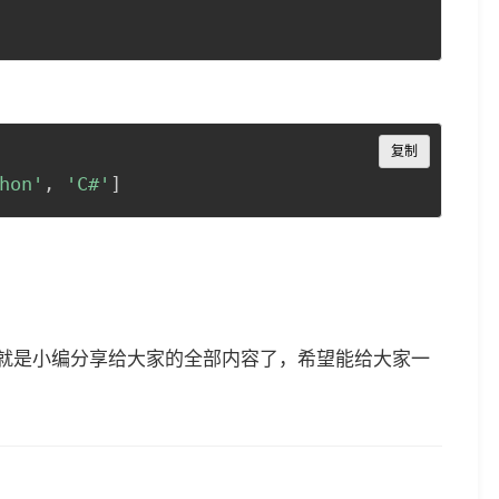
Copy
复制
hon'
,
'C#'
]
函数详解就是小编分享给大家的全部内容了，希望能给大家一