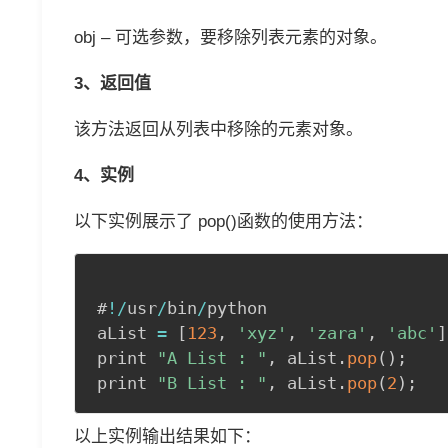
obj – 可选参数，要移除列表元素的对象。
3、返回值
该方法返回从列表中移除的元素对象。
4、实例
以下实例展示了 pop()函数的使用方法：
#
!
/
usr
/
bin
/
python

aList 
=
[
123
,
'xyz'
,
'zara'
,
'abc'
]
print 
"A List : "
,
 aList
.
pop
(
)
;
print 
"B List : "
,
 aList
.
pop
(
2
)
;
以上实例输出结果如下：