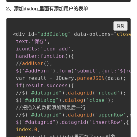
2、添加dialog,里面有添加用户的表单
Copy
复制
<div id=
"addDialog"
 data-options="
closed
text:'保存'
,
 iconCls:'icon-add'
,
 handler
:function
(
)
{
 //
addUser
(
)
;
$
(
'
#addForm
'
)
.form
(
'submit'
,
{
url:'${roo
 var result = JQuery.
parseJSON
(
data
)
;
if
(
result
.success
)
{
 //$
(
"#datagrid"
)
.
datagrid
(
'reload'
)
;
 $
(
"#addDialog"
)
.
dialog
(
'close'
)
;
 //把插入的数据添加到最后一行

 //$
(
"#datagrid"
)
.
datagrid
(
'appenRow'
,
re
$
(
"
#datagrid
"
)
.datagrid
(
'insertRow'
,
{
index
:
0
;
row
:
result.obj//obj里面存了user对象
