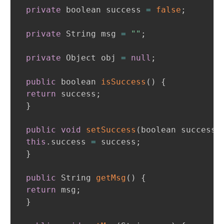
private
 boolean success 
=
false
;
private
 String msg 
=
""
;
private
 Object obj 
=
null
;
public
 boolean 
isSuccess
(
)
{
return
 success
;
}
public
void
setSuccess
(
boolean success
)
this
.
success 
=
 success
;
}
public
 String 
getMsg
(
)
{
return
 msg
;
}