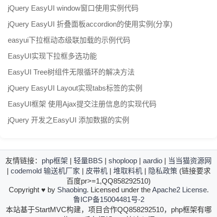
jQuery EasyUI window窗口使用实例代码
jQuery EasyUI 折叠面板accordion的使用实例(分享)
easyui下拉框动态级联加载的示例代码
EasyUI实现下拉框多选功能
EasyUI Tree树组件无限循环的解决方法
jQuery EasyUI Layout实现tabs标签的实例
EasyUI框架 使用Ajax提交注册信息的实现代码
jQuery 开发之EasyUI 添加数据的实例
友情链接：
php框架
|
轻量BBS
|
shoploop
|
aardio
|
当当猫资源网
|
codemold
输送机厂家
|
皮带机
|
堆取料机
|
隐私政策
(链接要求
百度pr>=1,QQ858292510)
Copyright
♥
by
Shaobing
. Licensed under the
Apache2 License
.
鲁ICP备15004481号-2
本站基于StartMVC构建，项目合作QQ858292510，php框架有哪