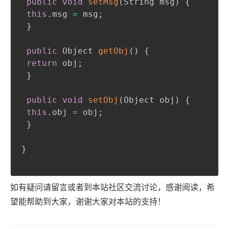
public
void
setMsg
(
String msg
)
{
this
.
msg 
=
 msg
;
}
public
 Object 
getObj
(
)
{
return
 obj
;
}
public
void
setObj
(
Object obj
)
{
this
.
obj 
=
 obj
;
}
}
如有疑问请留言或者到本站社区交流讨论，感谢阅读，希
望能帮助到大家，谢谢大家对本站的支持！