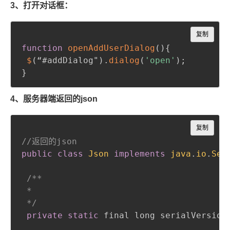
3、打开对话框：
Copy
复制
function
openAddUserDialog
(
)
{
$
(
“#addDialog"
)
.
dialog
(
'open'
)
;
}
4、服务器端返回的json
Copy
复制
//返回的json
public
class
Json
implements
java
.
io
.
Ser
/**

 * 

 */
private
static
 final long serialVersion