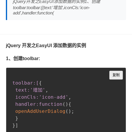
jQuery开发之EasyUI添加数据的实例1、创建
toolbar:toolbar:[{text:'增加',iconCls:'icon-
add',handler:function(
jQuery 开发之EasyUI 添加数据的实例
1、创建toolbar:
Copy
复制
toolbar:[
{
text:'增加'
,
 iconCls:'icon-add'
,
 handler
:function
(
)
{
openAddUserDialog
(
)
;
}
}