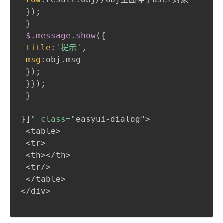
}
)
;
}
$
.message
.show
(
{
title
:
'提示'
,
msg
:
obj.msg

}
)
;
}
}
)
;
}
}
]
" class="
easyui-dialog">

 <table>

 <tr>

 <th></th>

 <tr/>

 </table>

</div>
