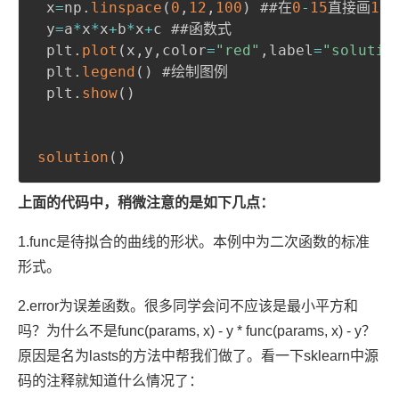
 x
=
np
.
linspace
(
0
,
12
,
100
)
 ##在
0
-
15
直接画
100
 y
=
a
*
x
*
x
+
b
*
x
+
c ##函数式

 plt
.
plot
(
x
,
y
,
color
=
"red"
,
label
=
"solutio
 plt
.
legend
(
)
 #绘制图例

 plt
.
show
(
)
solution
(
)
上面的代码中，稍微注意的是如下几点：
1.func是待拟合的曲线的形状。本例中为二次函数的标准
形式。
2.error为误差函数。很多同学会问不应该是最小平方和
吗？为什么不是func(params, x) - y * func(params, x) - y？
原因是名为lasts的方法中帮我们做了。看一下sklearn中源
码的注释就知道什么情况了：