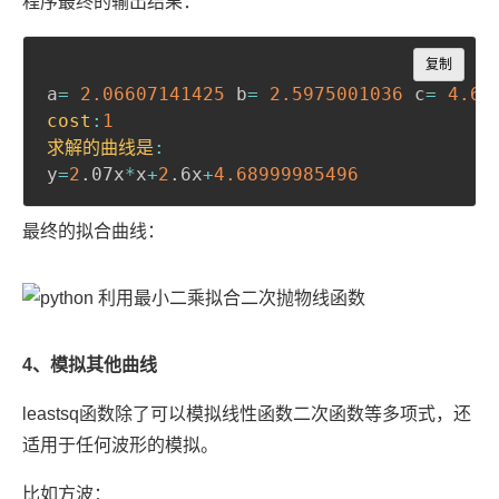
程序最终的输出结果：
Copy
复制
a
=
2.06607141425
 b
=
2.5975001036
 c
=
4.68
cost
:
1
求解的曲线是
:
y
=
2
.
07x
*
x
+
2
.
6x
+
4.68999985496
最终的拟合曲线：
4、模拟其他曲线
leastsq函数除了可以模拟线性函数二次函数等多项式，还
适用于任何波形的模拟。
比如方波：