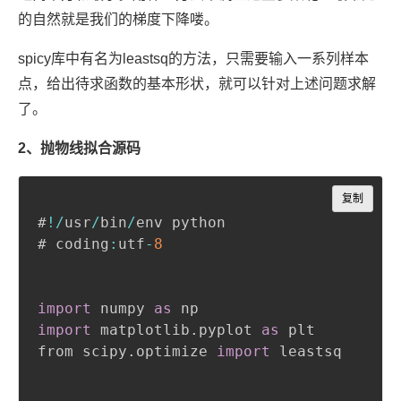
的自然就是我们的梯度下降喽。
spicy库中有名为leastsq的方法，只需要输入一系列样本
点，给出待求函数的基本形状，就可以针对上述问题求解
了。
2、抛物线拟合源码
Copy
复制
#
!
/
usr
/
bin
/
env python

# coding
:
utf
-
8
import
 numpy 
as
import
 matplotlib
.
pyplot 
as
 plt

from scipy
.
optimize 
import
 leastsq
