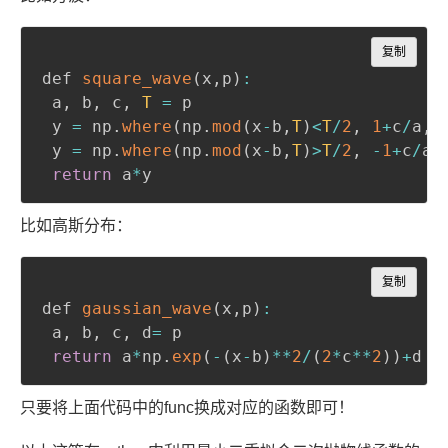
Copy
复制
def 
square_wave
(
x
,
p
)
:
 a
,
 b
,
 c
,
T
=
 p

 y 
=
 np
.
where
(
np
.
mod
(
x
-
b
,
T
)
<
T
/
2
,
1
+
c
/
a
,
 y 
=
 np
.
where
(
np
.
mod
(
x
-
b
,
T
)
>
T
/
2
,
-
1
+
c
/
a
,
return
 a
*
y
比如高斯分布：
Copy
复制
def 
gaussian_wave
(
x
,
p
)
:
 a
,
 b
,
 c
,
 d
=
 p

return
 a
*
np
.
exp
(
-
(
x
-
b
)
**
2
/
(
2
*
c
**
2
)
)
+
d
只要将上面代码中的func换成对应的函数即可！