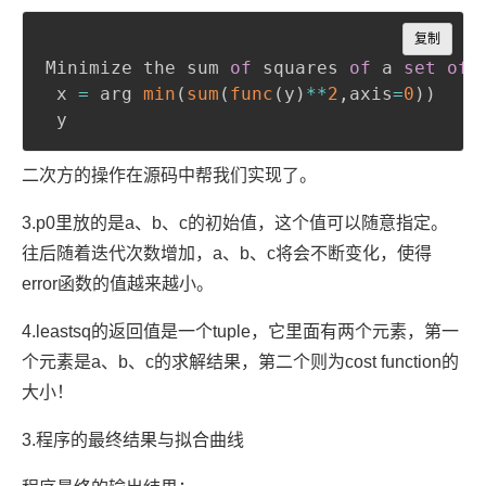
Copy
复制
Minimize the sum 
of
 squares 
of
 a 
set
of
 
 x 
=
 arg 
min
(
sum
(
func
(
y
)
**
2
,
axis
=
0
)
)
 y
二次方的操作在源码中帮我们实现了。
3.p0里放的是a、b、c的初始值，这个值可以随意指定。
往后随着迭代次数增加，a、b、c将会不断变化，使得
error函数的值越来越小。
4.leastsq的返回值是一个tuple，它里面有两个元素，第一
个元素是a、b、c的求解结果，第二个则为cost function的
大小！
3.程序的最终结果与拟合曲线