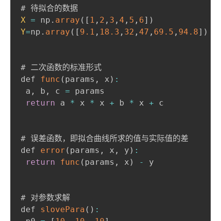
X
=
 np
.
array
(
[
1
,
2
,
3
,
4
,
5
,
6
]
)
Y
=
np
.
array
(
[
9.1
,
18.3
,
32
,
47
,
69.5
,
94.8
]
)
# 二次函数的标准形式

def 
func
(
params
,
 x
)
:
 a
,
 b
,
 c 
=
 params

return
 a 
*
 x 
*
 x 
+
 b 
*
 x 
+
 c

# 误差函数，即拟合曲线所求的值与实际值的差

def 
error
(
params
,
 x
,
 y
)
:
return
func
(
params
,
 x
)
-
 y

# 对参数求解

def 
slovePara
(
)
: