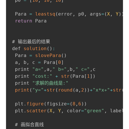
 p0 
=
[
10
,
10
,
10
]
 Para 
=
leastsq
(
error
,
 p0
,
 args
=
(
X
,
Y
)
)
return
 Para

# 输出最后的结果

def 
solution
(
)
:
 Para 
=
slovePara
(
)
 a
,
 b
,
 c 
=
 Para
[
0
]
 print 
"a="
,
a
,
" b="
,
b
,
" c="
,
c

 print 
"cost:"
+
str
(
Para
[
1
]
)
 print 
"求解的曲线是:"
print
(
"y="
+
str
(
round
(
a
,
2
)
)
+
"x*x+"
+
str
(
r
 plt
.
figure
(
figsize
=
(
8
,
6
)
)
 plt
.
scatter
(
X
,
Y
,
 color
=
"green"
,
 label
=
 # 画拟合直线
