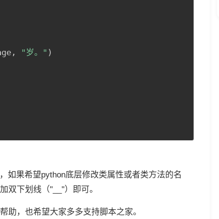
age
,
"岁。"
)
，如果希望python底层修改类属性或者类方法的名
双下划线（"__"）即可。
帮助，也希望大家多多支持脚本之家。