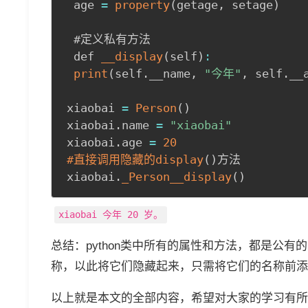
 age 
=
property
(
getage
,
 setage
)
 #定义私有方法

 def 
__display
(
self
)
:
print
(
self
.
__name
,
"今年"
,
 self
.
__
xiaobai 
=
Person
(
)
xiaobai
.
name 
=
"xiaobai"
xiaobai
.
age 
=
20
#直接调用隐藏的display
(
)
方法

xiaobai
.
_Person__display
(
)
xiaobai 今年 20 岁。
总结：python类中所有的属性和方法，都是公有的
称，以此将它们隐藏起来，只需将它们的名称前添加
以上就是本文的全部内容，希望对大家的学习有所