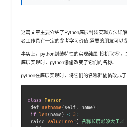
这篇文章主要介绍了Python底层封装实现方法
者工作具有一定的参考学习价值,需要的朋友可以
事实上，python封装特性的实现纯属“投机取巧
底层实现时，python偷偷改变了它们的名称。
python在底层实现时，将它们的名称都偷偷改成了
class
Person
:
 def 
setname
(
self
,
 name
)
:
if
len
(
name
)
<
3
:
 raise 
ValueError
(
'名称长度必须大于3！