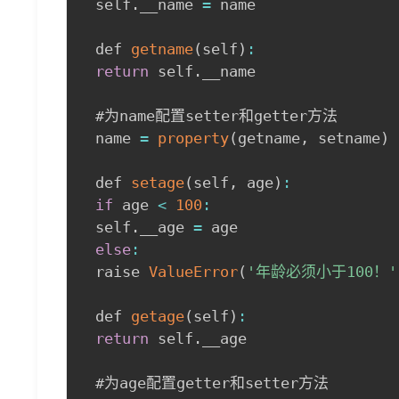
 self
.
__name 
=
 name

 def 
getname
(
self
)
:
return
 self
.
__name

 #为name配置setter和getter方法

 name 
=
property
(
getname
,
 setname
)
 def 
setage
(
self
,
 age
)
:
if
 age 
<
100
:
 self
.
__age 
=
 age

else
:
 raise 
ValueError
(
'年龄必须小于100！'
 def 
getage
(
self
)
:
return
 self
.
__age

 #为age配置getter和setter方法
