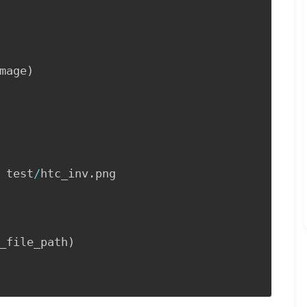
mage
)
 test
/
htc_inv
.
png

_file_path
)