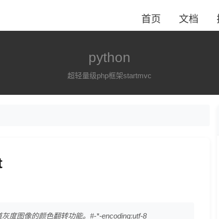
首页
文档
python
超轻量级php框架startmvc
t
图像的颜色翻转功能。#-*-encoding:utf-8