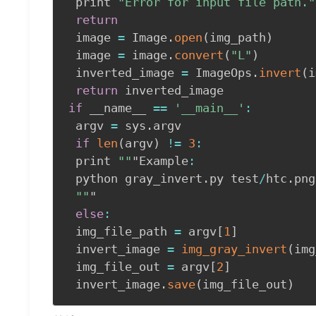
 print 
"Error for input file path."
return
 image 
=
 Image
.
open
(
img_path
)
 image 
=
 image
.
convert
(
"L"
)
 inverted_image 
=
 ImageOps
.
invert
(
i
return
if
 __name__ 
==
'__main__'
:
 argv 
=
 sys
.
argv

if
len
(
argv
)
!=
3
:
 print 
""
"Example
:
 python gray_invert
.
py test
/
htc
.
png
""
"

else
:
 img_file_path 
=
 argv
[
1
]
 invert_image 
=
img_gray_invert
(
img
 img_file_out 
=
 argv
[
2
]
 invert_image
.
save
(
img_file_out
)