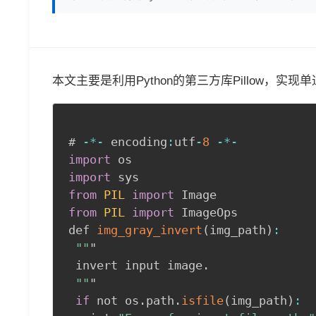
本文主要是利用Python的第三方库Pillow，
# 
-
*
-
 encoding
:
utf
-
8
-
*
-
import
import
from
PIL
import
from
PIL
import
 ImageOps

def 
img_gray_invert
(
img_path
)
:
""
"

 invert input image
.
""
"

if
 not os
.
path
.
isfile
(
img_path
)
: