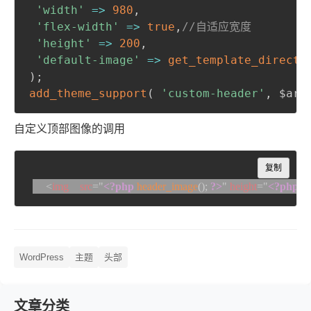
'width'
=>
980
,
'flex-width'
=>
true
,
//自适应宽度
'height'
=>
200
,
'default-image'
=>
get_template_directo
)
;
add_theme_support
(
'custom-header'
,
 $arg
自定义顶部图像的调用
Copy
复制
<
img
src
=
"
<?php
header_image
(
)
;
?>
"
height
=
"
<?php
e
WordPress
主题
头部
文章分类