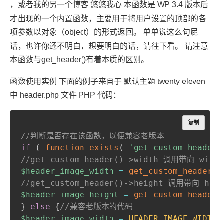
，或者我的另一个博客 悠悠我心 本函数是 WP 3.4 版本后
才出现的一个内置函数，主要用于将用户设置的顶部的各
项参数以对象（object）的形式返回。 单单说这么句屁
话，也许你还不明白，想要明白的话，请往下看。 请注意
本函数与get_header()有着本质的区别。
函数使用实例 下面的例子来自于 默认主题 twenty eleven
中 header.php 文件 PHP 代码：
Copy
复制
//判断是否存在该函数，以便兼容老版本
if
(
function_exists
(
'get_custom_header
//get_custom_header()->width 调用带向 wid
$header_image_width
=
get_custom_header
(
//get_custom_header()->height 调用带向 he
$header_image_height
=
get_custom_header
}
else
{
//兼容老版本的代码
$header_image_width
=
HEADER_IMAGE_WIDTH