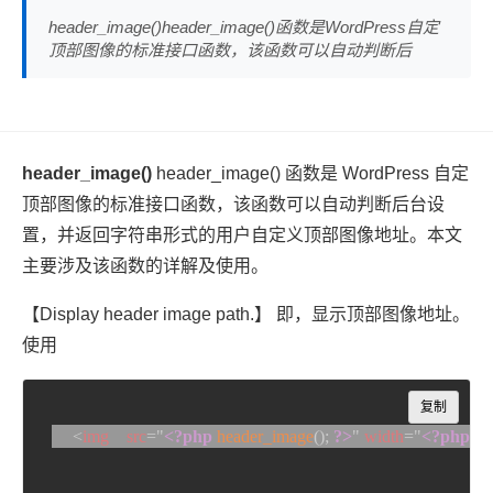
header_image()header_image()函数是WordPress自定
顶部图像的标准接口函数，该函数可以自动判断后
header_image()
header_image() 函数是 WordPress 自定
顶部图像的标准接口函数，该函数可以自动判断后台设
置，并返回字符串形式的用户自定义顶部图像地址。本文
主要涉及该函数的详解及使用。
【Display header image path.】 即，显示顶部图像地址。
使用
Copy
复制
<
img
src
=
"
<?php
header_image
(
)
;
?>
"
width
=
"
<?php
ec