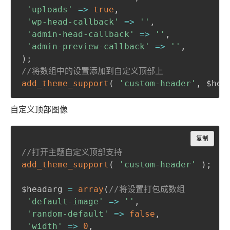
'uploads'
=>
true
,
'wp-head-callback'
=>
''
,
'admin-head-callback'
=>
''
,
'admin-preview-callback'
=>
''
,
)
;
//将数组中的设置添加到自定义顶部上
add_theme_support
(
'custom-header'
,
 $hea
自定义顶部图像
Copy
复制
//打开主题自定义顶部支持
add_theme_support
(
'custom-header'
)
;
$headarg 
=
array
(
//将设置打包成数组
'default-image'
=>
''
,
'random-default'
=>
false
,
'width'
=>
0
,