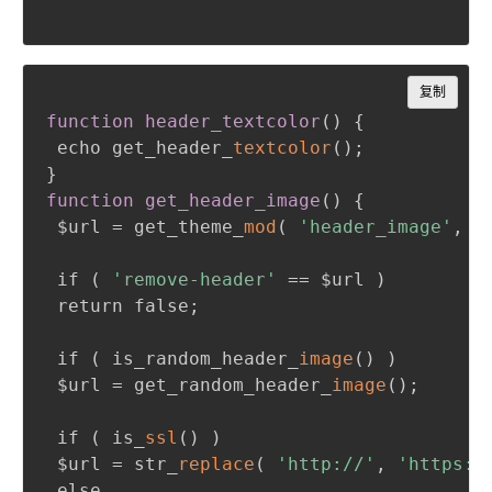
Copy
复制
function header_textcolor
(
)
{
 echo get_header_
textcolor
(
)
;
}
function get_header_image
(
)
{
 $url = get_theme_
mod
(
'header_image'
,
 g
 if 
(
'remove-header'
 == $url 
)
 return false
;
 if 
(
 is_random_header_
image
(
)
)
 $url = get_random_header_
image
(
)
;
 if 
(
 is_
ssl
(
)
)
 $url = str_
replace
(
'http://'
,
'https:/
 else
