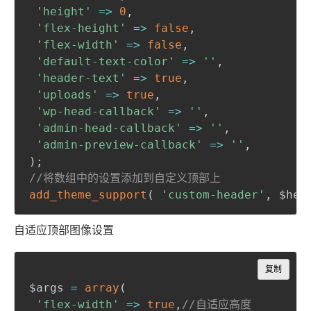
'height'
=>
0
,
'flex-height'
=>
false
,
'flex-width'
=>
false
,
'default-text-color'
=>
''
,
'header-text'
=>
true
,
'uploads'
=>
true
,
'wp-head-callback'
=>
''
,
'admin-head-callback'
=>
''
,
'admin-preview-callback'
=>
''
,
)
;
//将数组中的设置添加到自定义顶部上
add_theme_support
(
'custom-header'
,
 $hea
自适应顶部图像设置
Copy
复制
$args 
=
array
(
'flex-width'
=>
true
,
//自适应高度