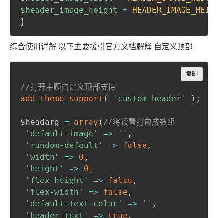
$header_image_height
=
HEADER_IMAGE_HEIG
}
综合使用详解 以下主要援引官方文档解释 自定义顶部
Copy
复制
//打开主题自定义顶部支持
add_theme_support
(
'custom-header'
)
;
$headarg 
=
array
(
//将设置打包成数组
'default-image'
=>
''
,
'random-default'
=>
false
,
'width'
=>
0
,
'height'
=>
0
,
'flex-height'
=>
false
,
'flex-width'
=>
false
,
'default-text-color'
=>
''
,
'header-text'
=>
true
,