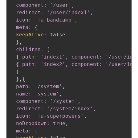
 component: '/user'
,
 redirect: '/user/index1'
,
 icon: 'fa-bandcamp'
,
 meta:
{
keepAlive
:
 false

}
,
 children: [
{
path: 'index1'
,
 component: '/user/ind
{
path: 'index2'
,
 component: '/user/ind
 ]

}
,
{
path: '/system'
,
 name: 'system'
,
 component: '/system'
,
 redirect: '/system/index'
,
 icon: 'fa-superpowers'
,
 noDropdown: true
,
 meta:
{