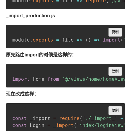
module
.
exports
=
file
=>
require
(
'@/view
_import_production.js
Copy
复制
module
.
exports
=
file
=>
(
)
=>
import
(
'@
原先路由import的时候是这样的：
Copy
复制
import
 Home 
from
'@/views/home/homeView'
现在改成这样：
Copy
复制
const
 _import 
=
require
(
'./_import_'
+
 p
const
 Login 
=
_import
(
'index/loginView'
)