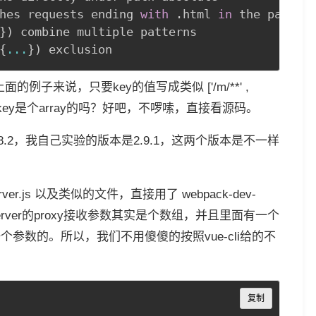
hes requests ending 
with
.
html 
in
 the path 
o
}
)
{
...
}
)
 exclusion
例子来说，只要key的值写成类似 ['/m/**' ,
ect的key是个array的吗？好吧，不啰嗦，直接看源码。
.8.2，我自己实验的版本是2.9.1，这两个版本是不一样
rver.js 以及类似的文件，直接用了 webpack-dev-
-server的proxy接收参数其实是个数组，并且里面有一个
ware第一个参数的。所以，我们不用傻傻的按照vue-cli给的不
Copy
复制