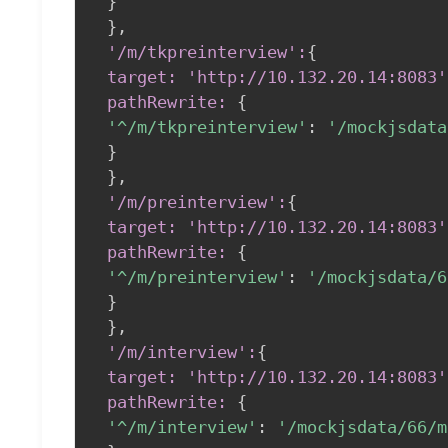
}
}
,
 '/m/tkpreinterview':
{
target: 'http://10
.132
.20
.14
:8083
'
 pathRewrite:
{
'^/m/tkpreinterview'
:
'/mockjsdata
}
}
,
 '/m/preinterview':
{
target: 'http://10
.132
.20
.14
:8083
'
 pathRewrite:
{
'^/m/preinterview'
:
'/mockjsdata/6
}
}
,
 '/m/interview':
{
target: 'http://10
.132
.20
.14
:8083
'
 pathRewrite:
{
'^/m/interview'
:
'/mockjsdata/66/m