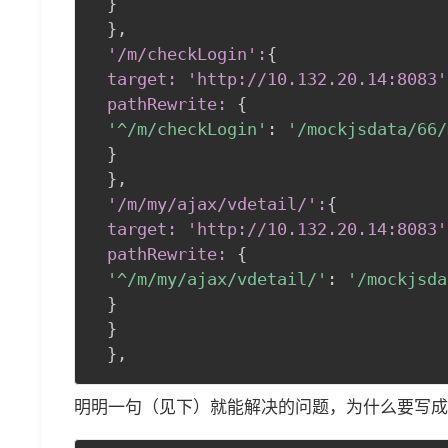
}
}
,
 '/m/checkLogin':
{
target: 'http://10
.132
.20
.14
:8083
'
 pathRewrite:
{
'^/m/checkLogin'
:
'/mockjsdata/66/
}
}
,
 '/m/my/ajax/vdetail/':
{
target: 'http://10
.132
.20
.14
:8083
'
 pathRewrite:
{
'^/m/my/ajax/vdetail/'
:
'/mockjsda
}
}
}
,
明明一句（见下）就能解决的问题，为什么要写成