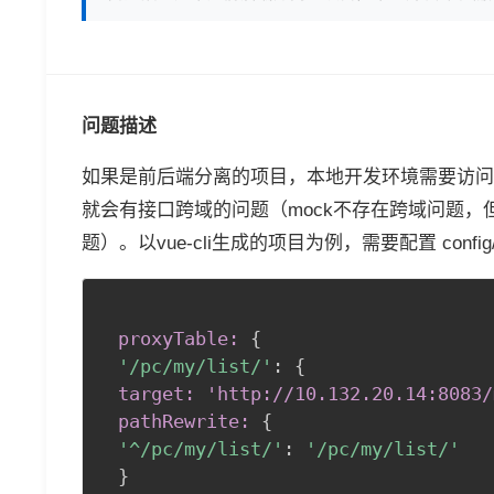
问题描述
如果是前后端分离的项目，本地开发环境需要访问
就会有接口跨域的问题（mock不存在跨域问题
题）。以vue-cli生成的项目为例，需要配置 config/in
proxyTable:
{
'/pc/my/list/'
:
{
target: 'http://10
.132
.20
.14
:8083
/
 pathRewrite:
{
'^/pc/my/list/'
:
'/pc/my/list/'
}