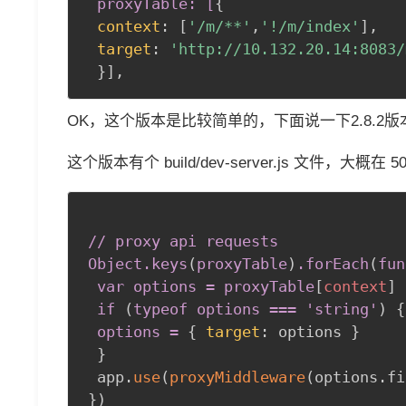
proxyTable: [
{
context
:
 [
'/m/**'
,
'!/m/index'
]
,
target
:
'http://10.132.20.14:8083/
}
]
,
OK，这个版本是比较简单的，下面说一下2.8.2版
这个版本有个 build/dev-server.js 文件，大
// proxy api requests

Object
.keys
(
proxyTable
)
.forEach
(
fun
var options = proxyTable
[
context
]
 if 
(
typeof options === 'string'
)
{
options =
{
target
:
 options 
}
}
 app.
use
(
proxyMiddleware
(
options.fi
}
)