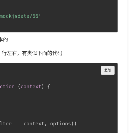
mockjsdata/66'
本的
概在 50 行左右，有类似下面的代码
Copy
复制
ction 
(
context
)
{
lter || context
,
 options
)
)