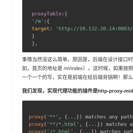
proxyTable:
{
'/m'
:
{
target
:
'http://10.132.20.14:8083/
}
}
,
事情当然没这么简单。原因是，后端在设计接口时
如，首页的地址是 /m/index）。这时候，如
一个一个的写，实在是前端在给后端背锅啊！那么有
我们发现，实现代理功能的插件是http-proxy-m
proxy
(
'**'
,
{
...
}
)
 matches any path
proxy
(
'**/*.html'
,
{
...
}
)
 matches a
proxy
(
'/*.html'
,
{
...
}
)
 matches pat