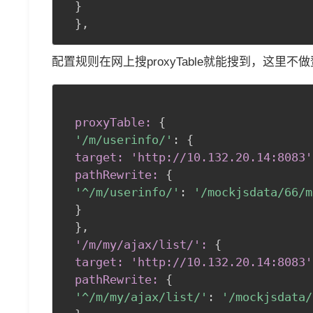
}
}
,
配置规则在网上搜proxyTable就能搜到，这
proxyTable:
{
'/m/userinfo/'
:
{
target: 'http://10
.132
.20
.14
:8083
'
 pathRewrite:
{
'^/m/userinfo/'
:
'/mockjsdata/66/m
}
}
,
 '/m/my/ajax/list/':
{
target: 'http://10
.132
.20
.14
:8083
'
 pathRewrite:
{
'^/m/my/ajax/list/'
:
'/mockjsdata/