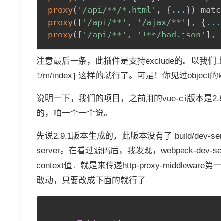
proxy
(
'/api/**/*.html'
,
{
...
}
)
 matc
proxy
(
[
'/api/**'
,
'/ajax/**'
]
,
{
...
proxy
(
[
'/api/**'
,
'!**/bad.json'
]
,
注意最后一条，此插件是支持exclude的。以我们上面的
'!/m/index'] 这样的就行了。可是！你见过obj
说明一下，我们的项目，之前用的vue-cli版本是2
的，咱一个一个说。
先说2.9.1版本生成的，此版本没有了 build/dev-se
server。在看过源码后，我发现，webpack-dev
context值，就是来传递http-proxy-middle
敢动，只要改成下面的就行了