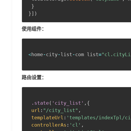
}
}
]
)
使用组件：
<
home
-
city
-
list
-
com list
=
"cl.cityLi
路由设置：
.state
(
'city_list'
,
{
url
:
"/city_list"
,
templateUrl
:
'templates/indexTpl/ci
controllerAs
:
'cl'
,