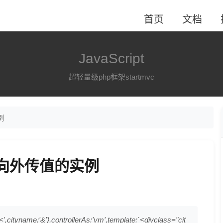
首页
文档
JavaScript
超轻量级php框架startmvc
例
用函数向外传值的实例
cityname:'&'},controllerAs:'vm',template:`<divclass="cit