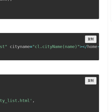
Copy
复制
st"
 cityname
=
"cl.cityName(name)"
>
<
/
home
-
city
Copy
复制
ty_list.html'
,