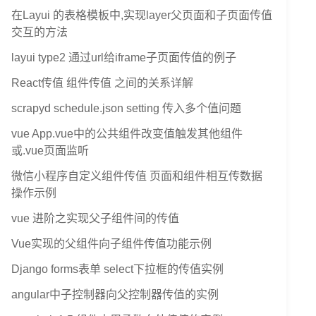
在Layui 的表格模板中,实现layer父页面和子页面传值
交互的方法
ernal nofollow" ng-click="vm
.cityname
(
{name: 
layui type2 通过url给iframe子页面传值的例子
React传值 组件传值 之间的关系详解
scrapyd schedule.json setting 传入多个值问题
vue App.vue中的公共组件改变值触发其他组件
或.vue页面监听
微信小程序自定义组件传值 页面和组件相互传数据
操作示例
vue 进阶之实现父子组件间的传值
Vue实现的父组件向子组件传值功能示例
Django forms表单 select下拉框的传值实例
angular中子控制器向父控制器传值的实例