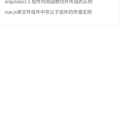
angularjs1.5 组件内用函数向外传值的实例
vue.js单文件组件中非父子组件的传值实例
-
list
-
com
>