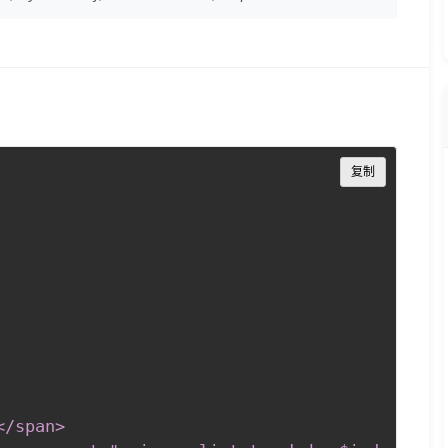
Copy
复制
span
>