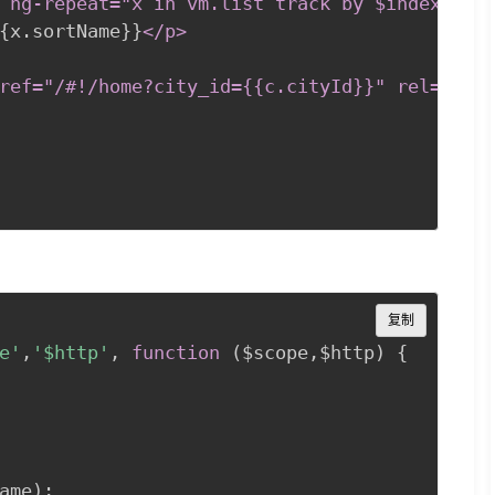
 ng-repeat="x in vm
.list
 track by $index"
>
{
x.sortName
}
}
</p
>
ref="/#!/home?city_id={{c
.cityId
}}" rel="ext
Copy
复制
e'
,
'$http'
,
function
(
$scope
,
$http
)
{
ame
)
;