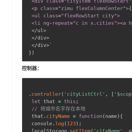
 <div class="cityItem flexRowStart"
 <p class="zimu flexColumnCenter"
>
{
 <ul class="flexRowStart city"
>
 <li ng-repeat="c in x
.cities
"
>
<a h
 </ul>

 </div>

}
)
控制器：
.
controller
(
'cityListCtrl'
,
[
'$scop
let
 that 
=
this
;
// 将城市名字存在本地
 that
.
cityName
=
function
(
name
)
{
 console
.
log
(
123
)
;
 localStorage
.
setItem
(
'cityName'
,
 n