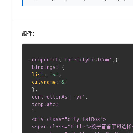
组件：
.component
(
'homeCityListCom'
,
{
bindings:
{
list
:
'<'
,
cityname
:
'&'
}
,
 controllerAs: 'vm'
,
 template:

 `

 <div class="cityListBox"
>
 <span class="title"
>
按拼音首字母选择</