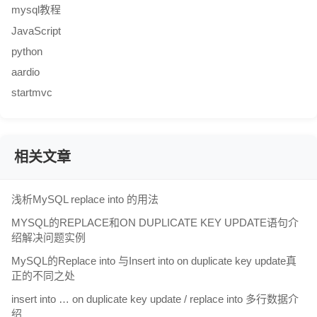
mysql教程
JavaScript
python
aardio
startmvc
相关文章
浅析MySQL replace into 的用法
MYSQL的REPLACE和ON DUPLICATE KEY UPDATE语句介
绍解决问题实例
MySQL的Replace into 与Insert into on duplicate key update真
正的不同之处
insert into … on duplicate key update / replace into 多行数据介
绍