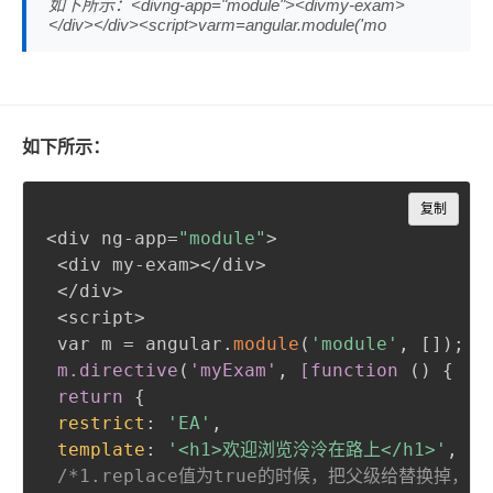
如下所示：<divng-app="module"><divmy-exam>
</div></div><script>varm=angular.module('mo
如下所示：
Copy
复制
<div ng-app=
"module"
>

 <div my-exam></div>

 </div>

 <script>

 var m = angular.
module
(
'module'
,
 []
)
;
m
.directive
(
'myExam'
,
 [function 
(
)
{
return
{
restrict
:
'EA'
,
template
:
'<h1>欢迎浏览泠泠在路上</h1>'
,
/*1.replace值为true的时候，把父级给替换掉，即 <