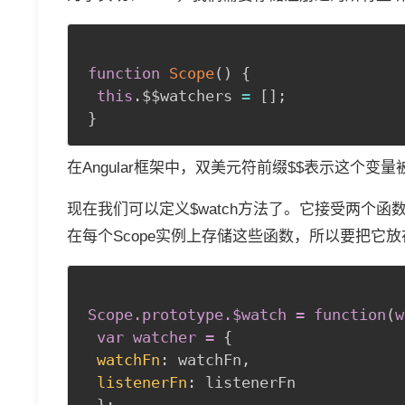
function
Scope
(
)
{
this
.
$$watchers 
=
[
]
;
}
在Angular框架中，双美元符前缀$$表示这个
现在我们可以定义$watch方法了。它接受两个函数
在每个Scope实例上存储这些函数，所以要把它放在
Scope
.prototype
.$watch = function
(
w
var watcher =
{
watchFn
:
 watchFn
,
listenerFn
:
 listenerFn

}
;