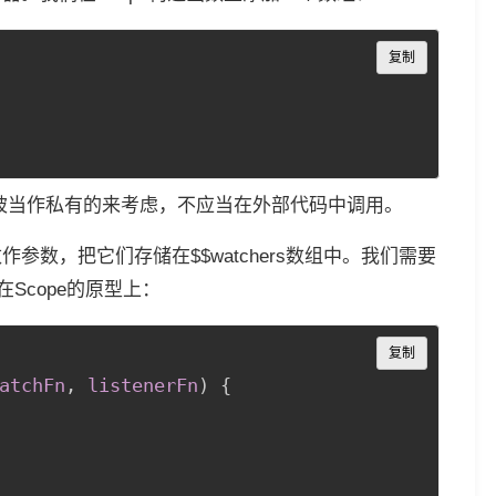
Copy
复制
变量被当作私有的来考虑，不应当在外部代码中调用。
作参数，把它们存储在$$watchers数组中。我们需要
Scope的原型上：
Copy
复制
atchFn
,
 listenerFn
)
{