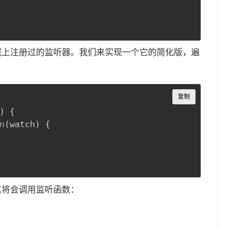
作用域上注册过的监听器。我们来实现一个它的简化版，遍
Copy
复制
)
{
n
(
watch
)
{
，这将会调用监听函数：