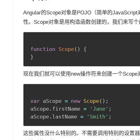
Angular的Scope对象是POJO（简单的Java
性。Scope对象是用构造函数创建的，我们来写
function
Scope
(
)
{
}
现在我们就可以使用new操作符来创建一个Sco
var
 aScope 
=
new
Scope
(
)
;
aScope
.
firstName 
=
'Jane'
;
aScope
.
lastName 
=
'Smith'
;
这些属性没什么特别的。不需要调用特别的设置器（