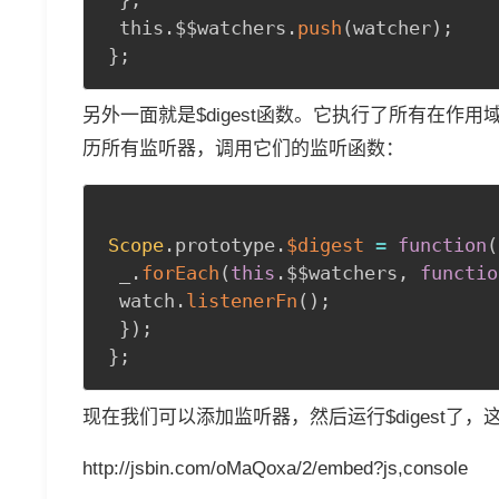
 this.$$watchers.
push
(
watcher
)
;
}
;
另外一面就是$digest函数。它执行了所有在
历所有监听器，调用它们的监听函数：
Scope
.
prototype
.
$digest
=
function
(
 _
.
forEach
(
this
.
$$watchers
,
functio
 watch
.
listenerFn
(
)
;
}
)
;
}
;
现在我们可以添加监听器，然后运行$digest了
http://jsbin.com/oMaQoxa/2/embed?js,console