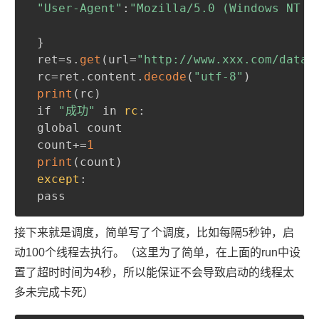
"User-Agent"
:
"Mozilla/5.0 (Windows NT 1
}
 ret=s.
get
(
url=
"http://www.xxx.com/data/
 rc=ret.content.
decode
(
"utf-8"
)
print
(
rc
)
 if 
"成功"
 in 
rc
:
 global count

 count+=
1
print
(
count
)
except
:
 pass
接下来就是调度，简单写了个调度，比如每隔5秒钟，启
动100个线程去执行。（这里为了简单，在上面的run中设
置了超时时间为4秒，所以能保证不会导致启动的线程太
多未完成卡死）