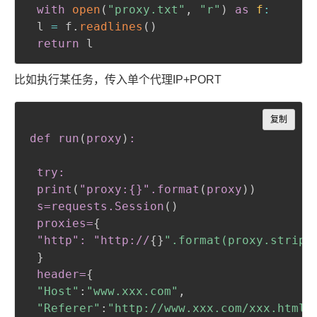
with
open
(
"proxy.txt"
,
"r"
)
as
f
:
 l 
=
 f
.
readlines
(
)
return
 l
比如执行某任务，传入单个代理IP+PORT
Copy
复制
def run
(
proxy
)
:

 try:

 print
(
"proxy:{}"
.format
(
proxy
)
)
 s=requests
.Session
(
)
 proxies=
{
"http": "http://
{
}
".format(proxy.strip(
}
header=
{
"Host"
:
"www.xxx.com"
,
"Referer"
:
"http://www.xxx.com/xxx.html?