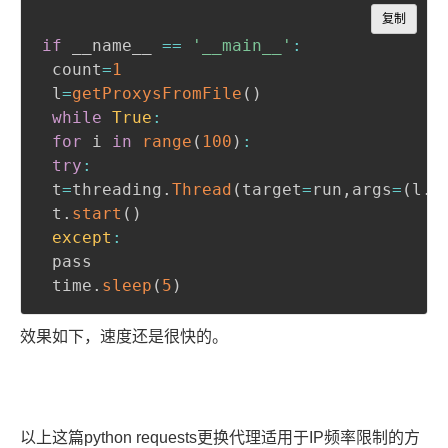
Copy
复制
if
 __name__ 
==
'__main__'
:
 count
=
1
 l
=
getProxysFromFile
(
)
while
True
:
for
 i 
in
range
(
100
)
:
try
:
 t
=
threading
.
Thread
(
target
=
run
,
args
=
(
l
.
p
 t
.
start
(
)
except
:
 pass

 time
.
sleep
(
5
)
效果如下，速度还是很快的。
以上这篇python requests更换代理适用于IP频率限制的方