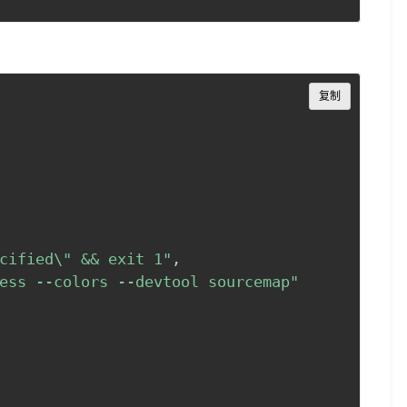
Copy
复制
cified\" && exit 1"
,
ess --colors --devtool sourcemap"