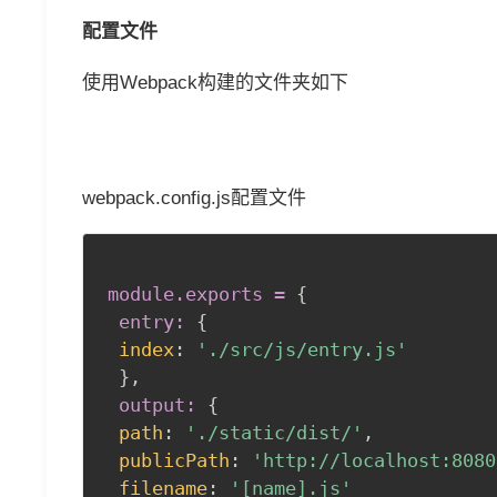
配置文件
使用Webpack构建的文件夹如下
webpack.config.js配置文件
module
.exports
 =
{
entry:
{
index
:
'./src/js/entry.js'
}
,
 output:
{
path
:
'./static/dist/'
,
publicPath
:
'http://localhost:8080
filename
:
'[name].js'