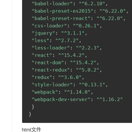
"babel-loader"
:
"^6.2.10"
,
"babel-preset-es2015"
:
"^6.22.0"
,
"babel-preset-react"
:
"^6.22.0"
,
"css-loader"
:
"^0.26.1"
,
"jquery"
:
"^3.1.1"
,
"less"
:
"^2.7.2"
,
"less-loader"
:
"^2.2.3"
,
"react"
:
"^15.4.2"
,
"react-dom"
:
"^15.4.2"
,
"react-redux"
:
"^5.0.2"
,
"redux"
:
"^3.6.0"
,
"style-loader"
:
"^0.13.1"
,
"webpack"
:
"^1.14.0"
,
"webpack-dev-server"
:
"^1.16.2"
}
}
html文件