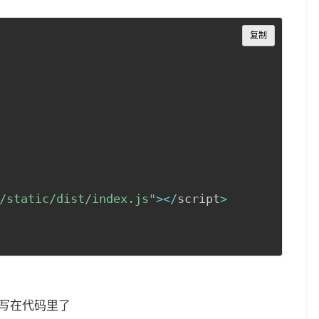
Copy
复制
/static/dist/index.js"
>
<
/
script
>
释就写在代码里了