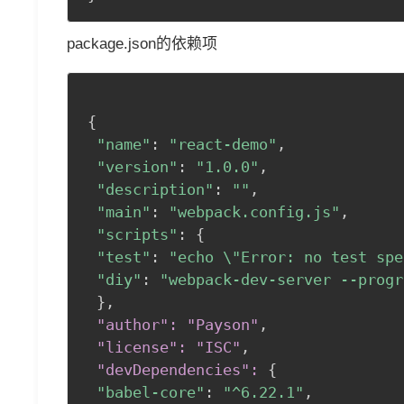
package.json的依赖项
{
"name"
:
"react-demo"
,
"version"
:
"1.0.0"
,
"description"
:
""
,
"main"
:
"webpack.config.js"
,
"scripts"
:
{
"test"
:
"echo \"Error: no test spe
"diy"
:
"webpack-dev-server --progr
}
,
 "author": "Payson"
,
 "license": "ISC"
,
 "devDependencies":
{
"babel-core"
:
"^6.22.1"
,