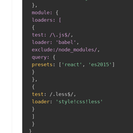
}
,
 module:
{
loaders: [
{
test: /\
.js
$/
,
 loader: 'babel'
,
 exclude:/node_modules/
,
 query:
{
presets
:
 [
'react'
,
'es2015'
]

}
}
,
{
test
:
 /.less$/
,
loader
:
'style!css!less'
}
 ]

}
}