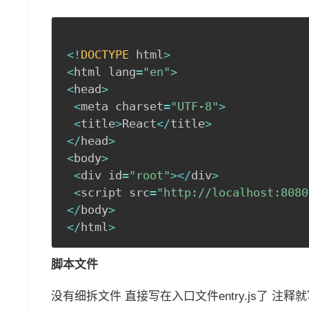
<
!
DOCTYPE
 html
>
<
html lang
=
"en"
>
<
head
>
<
meta charset
=
"UTF-8"
>
<
title
>
React
<
/
title
>
<
/
head
>
<
body
>
<
div id
=
"root"
>
<
/
div
>
<
script src
=
"http://localhost:8080
<
/
body
>
<
/
html
>
脚本文件
没有细拆文件 直接写在入口文件entry.js了 注