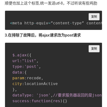
顺便也加上这个标签,统一发送utf-8，不过听说有些鸡肋
Copy
复制
<
meta http
-
equiv
=
”content
-
type” content
=
3.在排除了故障后，将ajax请求改为post请求
Copy
复制
$
.ajax
(
{
url:"list"
,
 type:'post'
,
 data:
{
param
:
recode
,
city
:
locationActive

}
,
 dataType: 'json'
,
//要求服务器返回的是json

 success
:function
(
res
)
{
}