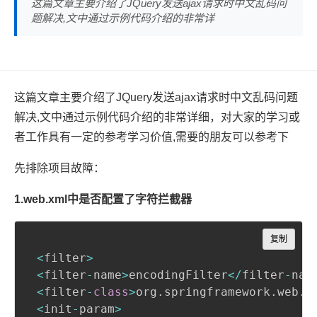
这篇文章主要介绍了JQuery发送ajax请求时中文乱码问
题解决,文中通过示例代码介绍的非常详
这篇文章主要介绍了JQuery发送ajax请求时中文乱码问题
解决,文中通过示例代码介绍的非常详细，对大家的学习或
者工作具有一定的参考学习价值,需要的朋友可以参考下
先排除项目故障：
1.web.xml中是否配置了字符拦截器
Copy
复制
<
filter
>
<
filter
-
name
>
encodingFilter
<
/
filter
-
nam
<
filter
-
class
>
org
.
springframework
.
web
.
f
<
init
-
param
>