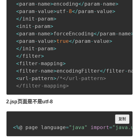
<
param
-
name
>
encoding
<
/
param
-
name
>
<
param
-
value
>
utf
-
8
<
/
param
-
value
>
<
/
init
-
param
>
<
init
-
param
>
<
param
-
name
>
forceEncoding
<
/
param
-
name
>
<
param
-
value
>
true
<
/
param
-
value
>
<
/
init
-
param
>
<
/
filter
>
<
filter
-
mapping
>
<
filter
-
name
>
encodingFilter
<
/
filter
-
nam
<
url
-
pattern
>
/*</url-pattern>

 </filter-mapping>
2.jsp页面是不是utf-8
Copy
复制
<
%
@ page language
=
"java"
import
=
"java.ut