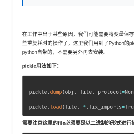
在工作中出于某些原因，我们可能需要将变量保存
些重复耗时的操作了，这里我们用到了Python的p
python自带的，不需要另外再去安装。
pickle用法如下：
pickle
.
dump
(
obj
,
 file
,
 protocol
=
Non
pickle
.
load
(
file
,
*
,
fix_imports
=
Tru
需要注意这里的file必须要是以二进制的形式进