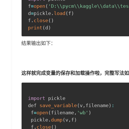
f
=
open
(
'D:\\pycm\\kaggle\\data\\tes
d
=
pickle
.
load
(
f
)
f
.
close
(
)
print
(
d
)
结果输出如下：
这样就完成变量的保存和加载操作啦，完整写法如
import
 pickle

def 
save_variable
(
v
,
filename
)
:
 f
=
open
(
filename
,
'wb'
)
 pickle
.
dump
(
v
,
f
)
 f
.
close
(
)