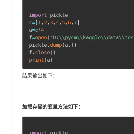
import
 pickle

c
=
[
1
,
2
,
3
,
4
,
5
,
6
,
7
]
a
=
c
*
4
f
=
open
(
'D:\\pycm\\kaggle\\data\\tes
pickle
.
dump
(
a
,
f
)
f
.
close
(
)
print
(
a
)
结果输出如下：
加载存储的变量方法如下：
import
 pickle
