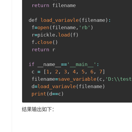
return
 filename

def 
load_variavle
(
filename
)
:
 f
=
open
(
filename
,
'rb'
)
 r
=
pickle
.
load
(
f
)
 f
.
close
(
)
return
 r

if
 __name__
==
'__main__'
:
 c 
=
[
1
,
2
,
3
,
4
,
5
,
6
,
7
]
 filename
=
save_variable
(
c
,
'D:\\test
 d
=
load_variavle
(
filename
)
print
(
d
==
c
)
结果输出如下：