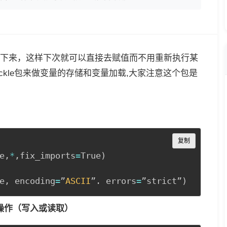
下来，这样下次就可以直接去赋值而不用重新执行某
ickle包来做变量的存储和变量加载,大家注意这个包是
Copy
复制
e
,
*
,
fix_imports
=
True
)
e
,
 encoding
=
”
ASCII
”
.
 errors
=
”strict”
)
行操作（写入或读取）