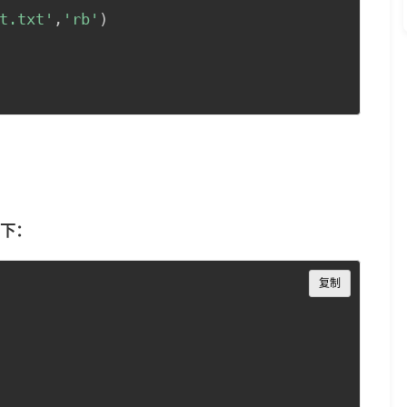
t.txt'
,
'rb'
)
下：
Copy
复制