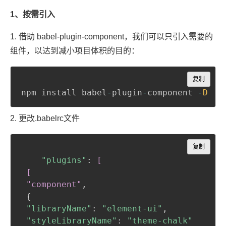
1、按需引入
1. 借助 babel-plugin-component，我们可以只引入需要的
组件，以达到减小项目体积的目的：
Copy
复制
npm install babel
-
plugin
-
component 
-
D
2. 更改.babelrc文件
Copy
复制
"plugins"
:
[

 [

 "component"
,
{
"libraryName"
:
"element-ui"
,
"styleLibraryName"
:
"theme-chalk"