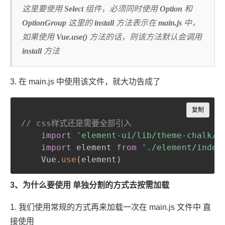
这里要使用
Select
组件，必须同时使用
Option
和
OptionGroup
这里的
install
方法表示在
main.js
中，
如果使用
Vue.use()
方法的话，则该方法默认会调用
install
方法
3. 在 main.js 中使用该文件，就大功告成了
Copy
复制
// css样式还是需要全部引入
import
'element-ui/lib/theme-chalk/i
import
 element 
from
'./element/index
	Vue
.
use
(
element
)
3、为什么要使用 单独分割的方式去按需加载
1. 我们使用常规的方式再来加载一次在 main.js 文件中 直
接使用