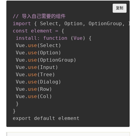
Copy
复制
// 导入自己需要的组件

import
{
 Select
,
 Option
,
 OptionGroup
,
 In
const element =
{
install: function 
(
Vue
)
{
 Vue.
use
(
Select
)
 Vue.
use
(
Option
)
 Vue.
use
(
OptionGroup
)
 Vue.
use
(
Input
)
 Vue.
use
(
Tree
)
 Vue.
use
(
Dialog
)
 Vue.
use
(
Row
)
 Vue.
use
(
Col
)
}
}
export default element