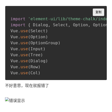
Copy
复制
import
'element-ui/lib/theme-chalk/index
import
{
 Dialog
,
 Select
,
 Option
,
 OptionG
Vue
.
use
(
Select
)
Vue
.
use
(
Option
)
Vue
.
use
(
OptionGroup
)
Vue
.
use
(
Input
)
Vue
.
use
(
Tree
)
Vue
.
use
(
Dialog
)
Vue
.
use
(
Row
)
Vue
.
use
(
Col
)
不好意思，现在就报错了