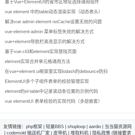
基于Vue+ElementUI的省市区地址选择通用组件
vue element 中的table动态渲染实现（动态表头）
解决vue admin element noCache设置无效的问题
vue-element-admin 菜单标签失效的解决方式
vue+element导航栏高亮显示的解决方式
基于vue-cli3和element实现登陆页面
element实现合并单元格通用方法
在vue+element ui框架里实现lodash的debounce防抖
ElementUI多个子组件表单的校验管理实现
element的el-table中记录滚动条位置的示例代码
vue elementUI 表单校验的实现代码（多层嵌套）
友情链接：
php框架
|
轻量BBS
|
shoploop
|
aardio
|
当当猫资源网
|
codemold
输送机厂家
|
皮带机
|
堆取料机
|
隐私政策
(链接要求