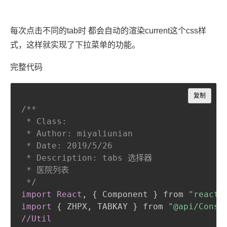
每次点击不同的tab时 都会自动的渲染current这个css样
式，这样就实现了下拉菜单的功能。
完整代码
Copy
复制
/**

 * Class:

 * Author: miyaliunian

 * Date: 2019/5/26

 * Description: tabs 选择器

 * 医院列表

 */
import React
,
{
 Component 
}
 from 
"react"
import
{
 ZHPX
,
 TABKAY 
}
 from 
"@api/Const
//Util
