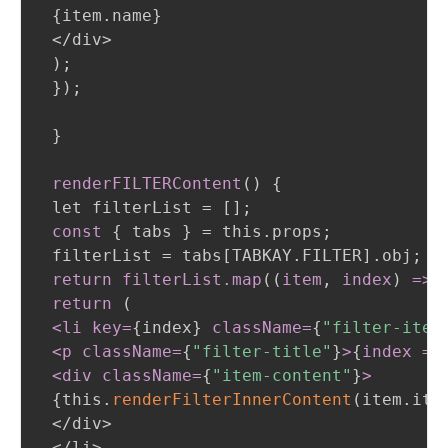
{
item.name
}
 </div>

)
;
}
)
;
}
renderFILTERContent
(
)
{
 let filterList = []
;
const
{
 tabs 
}
 = this.props
;
 filterList = tabs[TABKAY.FILTER].obj
;
return filterList
.map
(
(
item
,
 index
)
 =
>
return 
(
 <li key=
{
index
}
className=
{
"filter-item
 <p className=
{
"filter-title"
}
>
{
index =
 <div className=
{
"item-content"
}
>
{
this.
renderFilterInnerContent
(
item.ite
 </div>

 </li>
