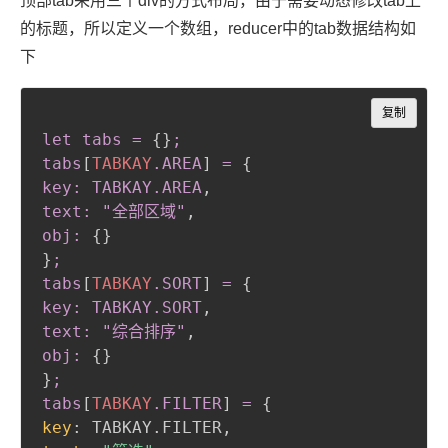
顶部tab采用三个div的方式布局，由于需要动态修改tab上
的标题，所以定义一个数组，reducer中的tab数据结构如
下
Copy
复制
let tabs =
{
}
;

tabs
[
TABKAY
.AREA
]
 =
{
key: TABKAY
.AREA
,
text: "全部区域"
,
obj:
{
}
}
;

tabs
[
TABKAY
.SORT
]
 =
{
key: TABKAY
.SORT
,
text: "综合排序"
,
obj:
{
}
}
;

tabs
[
TABKAY
.FILTER
]
 =
{
key
:
 TABKAY.FILTER
,