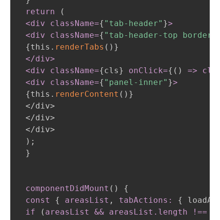
return 
(
 <div className=
{
"tab-header"
}
>
 <div className=
{
"tab-header-top border-
{
this.
renderTabs
(
)
}
</div
>
 <div className=
{
cls
}
onClick=
{
(
)
 =
>
 clo
 <div className=
{
"panel-inner"
}
>
{
this.
renderContent
(
)
}
 </div>

 </div>

 </div>

)
;
}
componentDidMount
(
)
{
const
{
areasList
,
 tabActions:
{
 loadAr
if 
(
areasList && areasList
.length
 !== 1