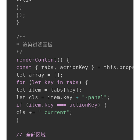
)
;
}
)
;
}
/**

 * 渲染过滤面板

 */
renderContent
(
)
{
const
{
 tabs
,
 actionKey 
}
 = this.props
;
 let array = []
;
for 
(
let key in tabs
)
{
 let item = tabs[key]
;
 let cls = item.key 
+
"-panel"
;
if 
(
item
.key
 === actionKey
)
{
 cls += 
" current"
;
}
// 全部区域
