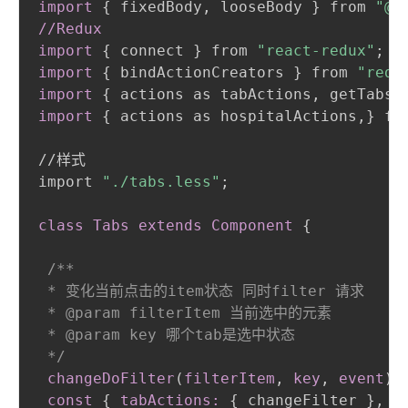
import
{
 fixedBody
,
 looseBody 
}
 from 
"@u
//Redux

import
{
 connect 
}
 from 
"react-redux"
;
import
{
 bindActionCreators 
}
 from 
"redu
import
{
 actions as tabActions
,
 getTabs
,
import
{
 actions as hospitalActions
,
}
 fr
//样式

import 
"./tabs.less"
;
class Tabs extends Component
{
/**

 * 变化当前点击的item状态 同时filter 请求

 * @param filterItem 当前选中的元素

 * @param key 哪个tab是选中状态

 */
changeDoFilter
(
filterItem
,
 key
,
 event
)
const
{
tabActions:
{
 changeFilter 
}
,
 h