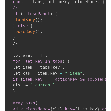
const
{
 tabs
,
 actionKey
,
 closePanel 
}
 =
//---------

 if 
(
!closePanel
)
{
fixedBody
(
)
;
}
else
{
looseBody
(
)
;
}
 //
---------
 let aray = []
;
for 
(
let key in tabs
)
{
 let item = tabs[key]
;
 let cls = item.key 
+
" item"
;
if 
(
item
.key
 === actionKey && !closePan
 cls += 
" current"
;
}
aray
.push
(
 <div className=
{
cls
}
key=
{
item.key
}
onC