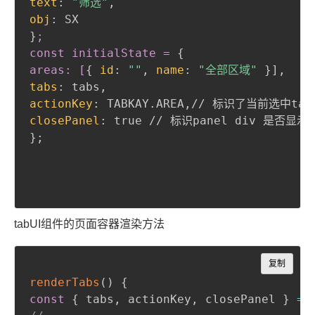
text
:
"筛选"
,
obj
:
}
;

const initialState =
{
areas: [
{
id
:
""
,
name
:
"全部区域"
}
]
,
tabs
:
 tabs
,
actionKey
:
 TABKAY.AREA
,
closePanel
:
}
;
tabUI组件的页面容器渲染方法
Copy
复制
renderTabs
(
)
{
const
{
 tabs
,
 actionKey
,
 closePanel 
}
=