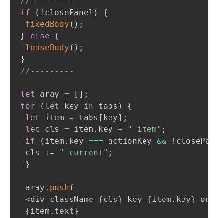
//---------
if
(
!
closePanel
)
{
fixedBody
(
)
;
}
else
{
looseBody
(
)
;
}
//---------
let
 aray 
=
[
]
;
for
(
let
 key 
in
 tabs
)
{
let
 item 
=
 tabs
[
key
]
;
let
 cls 
=
 item
.
key 
+
" item"
;
if
(
item
.
key 
===
 actionKey 
&&
!
closePan
 cls 
+=
" current"
;
}
 aray
.
push
(
<
div className
=
{
cls
}
 key
=
{
item
.
key
}
 onC
{
item
.
text
}