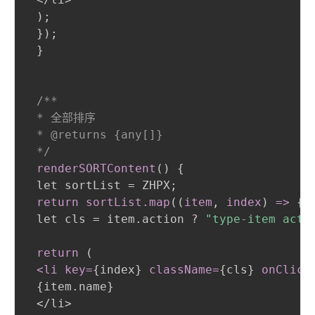
)
;
}
)
;
}
/**

 * 全部排序

 * @returns {any[]}

 */
renderSORTContent
(
)
{
 let sortList = ZHPX
;
return sortList
.map
(
(
item
,
 index
)
 =
>
{
 let cls = item.action ? 
"type-item acti
return 
(
 <li key=
{
index
}
className=
{
cls
}
onClick
{
item.name
}
 </li>
