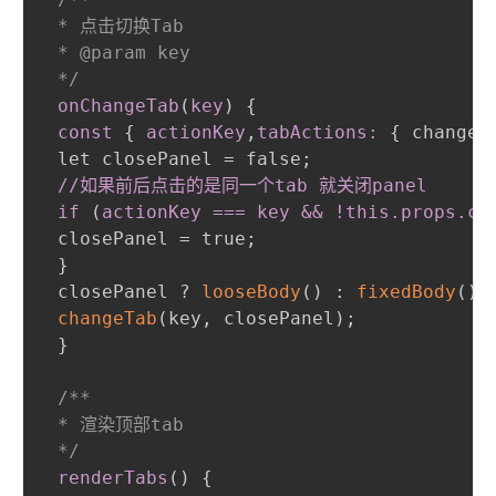
 * 点击切换Tab

 * @param key

 */
onChangeTab
(
key
)
{
const
{
actionKey
,
tabActions:
{
 changeT
 let closePanel = false
;
//如果前后点击的是同一个tab 就关闭panel

 if 
(
actionKey === key && !this
.props
.cl
 closePanel = true
;
}
 closePanel ? 
looseBody
(
)
:
fixedBody
(
)
;
changeTab
(
key
,
 closePanel
)
;
}
/**

 * 渲染顶部tab

 */
renderTabs
(
)
{