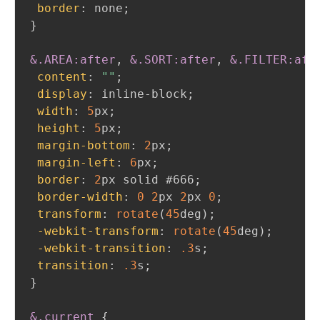
border
:
 none
;
}
&
.AREA
:after
,
 &
.SORT
:after
,
 &
.FILTER
:aft
content
:
""
;
display
:
 inline-block
;
width
:
5
px
;
height
:
5
px
;
margin-bottom
:
2
px
;
margin-left
:
6
px
;
border
:
2
px
 solid 
#666
;
border-width
:
0
2
px
2
px
0
;
transform
:
rotate
(
45
deg
)
;
-webkit-transform
:
rotate
(
45
deg
)
;
-webkit-transition
:
.3
s
;
transition
:
.3
s
;
}
&
.current
{