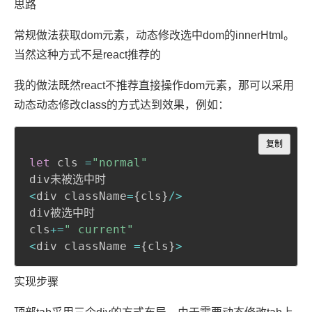
思路
常规做法获取dom元素，动态修改选中dom的innerHtml。
当然这种方式不是react推荐的
我的做法既然react不推荐直接操作dom元素，那可以采用
动态动态修改class的方式达到效果，例如：
Copy
复制
let
 cls 
=
"normal"
<
div className
=
{
cls
}
/
>
div被选中时

cls
+=
" current"
<
div className 
=
{
cls
}
>
实现步骤