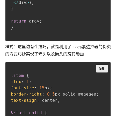
<
/
div
>
)
;
}
return
 aray
;
}
样式：这里边有个技巧，就是利用了css元素选择器的伪类
的方式巧妙实现了箭头以及箭头的旋转动画
Copy
复制
.item
{
flex
:
1
;
font-size
:
15
px
;
border-right
:
0.5
px
 solid 
#eaeaea
;
text-align
:
 center
;
&
:last-child
{