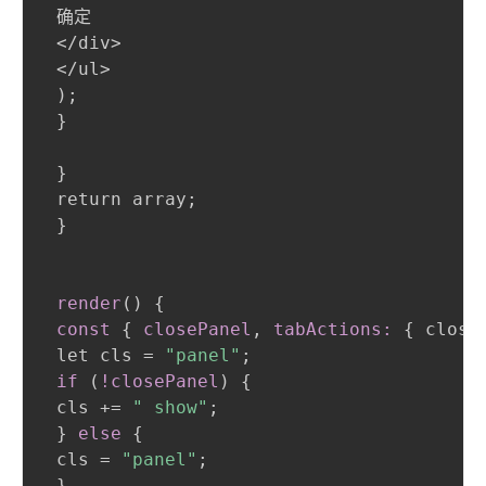
 确定

 </div>

 </ul>

)
;
}
}
 return array
;
}
render
(
)
{
const
{
closePanel
,
 tabActions:
{
 close
 let cls = 
"panel"
;
if 
(
!closePanel
)
{
 cls += 
" show"
;
}
else
{
 cls = 
"panel"
;
}