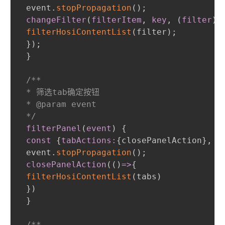
 event.
stopPropagation
(
)
;
changeFilter
(
filterItem
,
 key
,
(
filter
)
 
filterHosiContentList
(
filter
)
;
}
)
;
}
/**

 * 筛选tab确定按钮

 * @param event

 */
filterPanel
(
event
)
{
const
{
tabActions:
{
closePanelAction
}
,
 t
 event.
stopPropagation
(
)
;
closePanelAction
(
(
)
=
>
{
filterHosiContentList
(
tabs
)
}
)
}
/**
