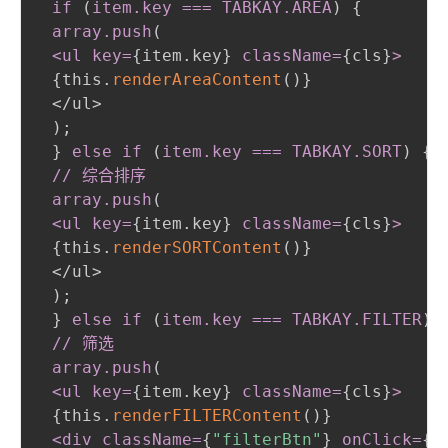
 if 
(
item
.key
 === TABKAY
.AREA
)
{
array
.push
(
 <ul key=
{
item.key
}
className=
{
cls
}
>
{
this.
renderAreaContent
(
)
}
 </ul>

)
;
}
else if 
(
item
.key
 === TABKAY
.SORT
)
{
// 综合排序

 array
.push
(
 <ul key=
{
item.key
}
className=
{
cls
}
>
{
this.
renderSORTContent
(
)
}
 </ul>

)
;
}
else if 
(
item
.key
 === TABKAY
.FILTER
)
// 筛选

 array
.push
(
 <ul key=
{
item.key
}
className=
{
cls
}
>
{
this.
renderFILTERContent
(
)
}
<div className=
{
"filterBtn"
}
onClick=
{
(