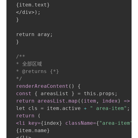
{
item.text
}
 </div>
)
;
}
 return aray
;
}
/**

 * 全部区域

 * @returns {*}

 */
renderAreaContent
(
)
{
const
{
 areasList 
}
 = this.props
;
return areasList
.map
(
(
item
,
 index
)
 =
>
{
 let cls = item.active 
+
" area-item"
;
return 
(
 <li key=
{
index
}
className=
{
"area-item"
}
{
item.name
}
 </li>
