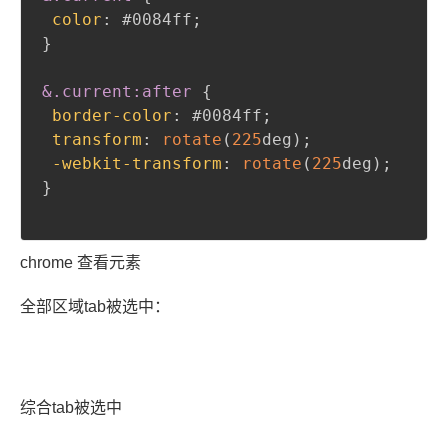
color
:
#0084ff
;
}
&
.current
:after
{
border-color
:
#0084ff
;
transform
:
rotate
(
225
deg
)
;
-webkit-transform
:
rotate
(
225
deg
)
;
}
chrome 查看元素
全部区域tab被选中：
综合tab被选中