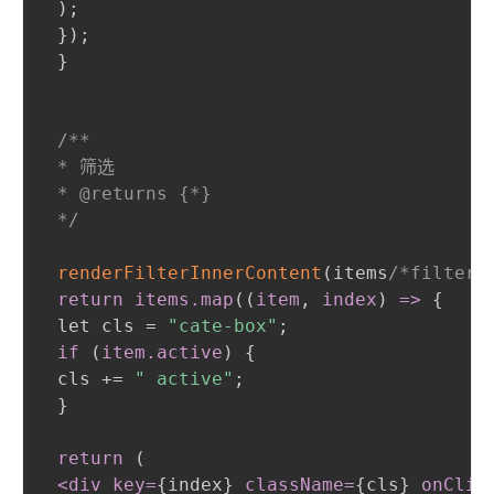
)
;
}
)
;
}
/**

 * 筛选

 * @returns {*}

 */
renderFilterInnerContent
(
items
/*filterL
return items
.map
(
(
item
,
 index
)
 =
>
{
 let cls = 
"cate-box"
;
if 
(
item
.active
)
{
 cls += 
" active"
;
}
return 
(
 <div key=
{
index
}
className=
{
cls
}
onClic