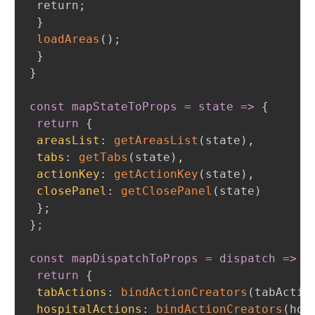
 return
;
}
loadAreas
(
)
;
}
}
const mapStateToProps = state =
>
{
return
{
areasList
:
getAreasList
(
state
)
,
tabs
:
getTabs
(
state
)
,
actionKey
:
getActionKey
(
state
)
,
closePanel
:
getClosePanel
(
state
)
}
;
}
;

const mapDispatchToProps = dispatch =
>
{
return
{
tabActions
:
bindActionCreators
(
tabActio
hospitalActions
:
bindActionCreators
(
hos