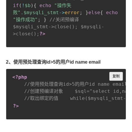
if
(
!
$b
)
{
echo
"操作失
败"
.
$mysqli_stmt
->
error
;
}
else
{
echo
"操作成功"
;
}
//关闭预编译
$mysqli_stmt->close(); $mysqli-
>close();
?>
2、使用预处理查询id>5的用户id name email
Copy
<?php
复制
//使用预处理查询id>5的用户id name email    $m
//创建预编译对象    $sql="select id,name,e
//取出绑定的值    while($mysqli_stmt->fe
?>