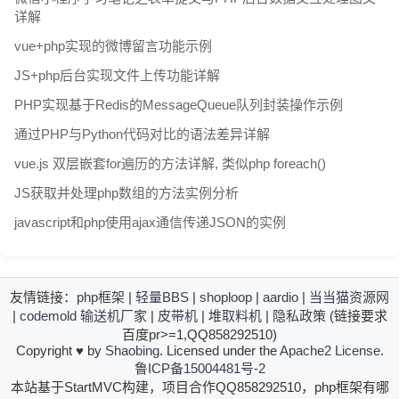
详解
vue+php实现的微博留言功能示例
JS+php后台实现文件上传功能详解
PHP实现基于Redis的MessageQueue队列封装操作示例
通过PHP与Python代码对比的语法差异详解
vue.js 双层嵌套for遍历的方法详解, 类似php foreach()
JS获取并处理php数组的方法实例分析
javascript和php使用ajax通信传递JSON的实例
友情链接：
php框架
|
轻量BBS
|
shoploop
|
aardio
|
当当猫资源网
|
codemold
输送机厂家
|
皮带机
|
堆取料机
|
隐私政策
(链接要求
百度pr>=1,QQ858292510)
Copyright
♥
by
Shaobing
. Licensed under the
Apache2 License
.
鲁ICP备15004481号-2
本站基于StartMVC构建，项目合作QQ858292510，php框架有哪