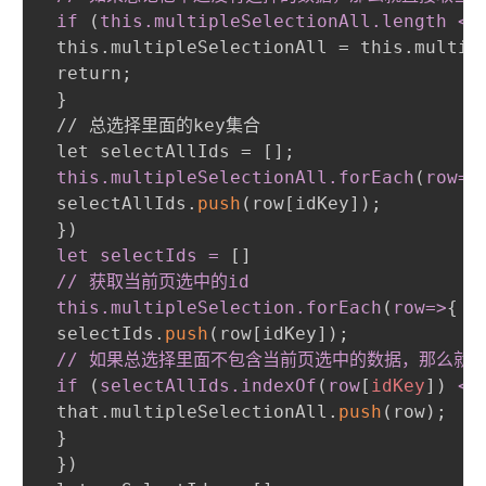
 if 
(
this
.multipleSelectionAll
.length
 <=
 this.multipleSelectionAll = this.multip
 return
;
}
 // 总选择里面的key集合

 let selectAllIds = []
;
this
.multipleSelectionAll
.forEach
(
row=
>
 selectAllIds.
push
(
row[idKey]
)
;
}
)
 let selectIds = 
[
]
 // 获取当前页选中的id

 this
.multipleSelection
.forEach
(
row=
>
{
 selectIds.
push
(
row[idKey]
)
;
// 如果总选择里面不包含当前页选中的数据，那么就加
 if 
(
selectAllIds
.indexOf
(
row
[
idKey
]
)
 < 
 that.multipleSelectionAll.
push
(
row
)
;
}
}
)