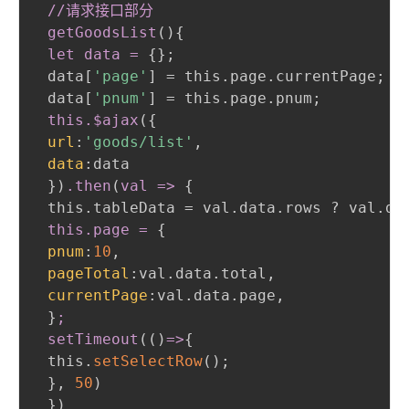
 //请求接口部分

 getGoodsList
(
)
{
let data =
{
}
;
 data[
'page'
] = this.page.currentPage
;
 data[
'pnum'
] = this.page.pnum
;
this.$ajax
(
{
url
:
'goods/list'
,
data
:
data

}
)
.then
(
val =
>
{
 this.tableData = val.data.rows ? val.da
this
.page
 =
{
pnum
:
10
,
pageTotal
:
val.data.total
,
currentPage
:
val.data.page
,
}
;

 setTimeout
(
(
)
=
>
{
 this.
setSelectRow
(
)
;
}
,
50
)
}
)