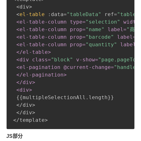
 <div>

 <
el-table
:
data=
"tableData"
 ref=
"table"
 <el-table-column type=
"selection"
 width
 <el-table-column prop=
"name"
 label=
"商品
 <el-table-column prop=
"barcode"
 label=
"
 <el-table-column prop=
"quantity"
 label=
 </el-table>

 <div class=
"block"
 v-show=
"page.pageTot
 <el-pagination @current-change=
"handleC
 </el-pagination>

 </div>

 <div>
{
{
multipleSelectionAll.length
}
}
 </div>

 </div>

</template>
JS部分