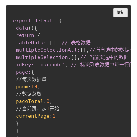
Copy
复制
export default
{
data
(
)
{
return
{
tableData: 
[
]
,
 // 表格数据 

 multipleSelectionAll:
[
]
,
//所有选中的数据包
 multipleSelection:
[
]
,
// 当前页选中的数据

 idKey: 'barcode'
,
 // 标识列表数据中每一行的
 page:
{
 //每页数据量

pnum
:
10
,
 //数据总数

pageTotal
:
0
,
 //当前页，从
1
开始

currentPage
:
1
,
}
}