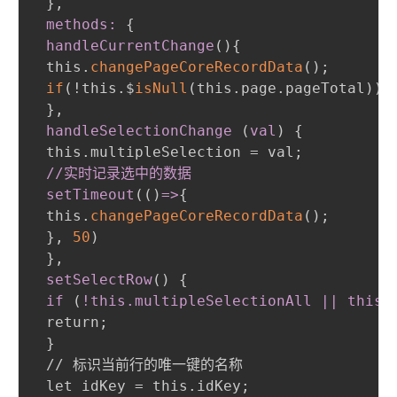
}
,
 methods:
{
handleCurrentChange
(
)
{
 this.
changePageCoreRecordData
(
)
;
if
(
!this.$
isNull
(
this.page.pageTotal
)
)
 
}
,
 handleSelectionChange 
(
val
)
{
 this.multipleSelection = val
;
//实时记录选中的数据

 setTimeout
(
(
)
=
>
{
 this.
changePageCoreRecordData
(
)
;
}
,
50
)
}
,
 setSelectRow
(
)
{
if 
(
!this
.multipleSelectionAll
||
 this
.
 return
;
}
 // 标识当前行的唯一键的名称

 let idKey = this.idKey
;