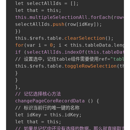
 let selectAllIds = []
;
 let that = this
;
this
.multipleSelectionAll
.forEach
(
row=
>
 selectAllIds.
push
(
row[idKey]
)
;
}
)
 this.$refs.table.
clearSelection
(
)
;
for
(
var i = 
0
;
 i < this.tableData.lengt
if 
(
selectAllIds
.indexOf
(
this
.tableData
 // 设置选中，记住table组件需要使用ref=
"table
 this.$refs.table.
toggleRowSelection
(
thi
}
}
}
,
 // 记忆选择核心方法

 changePageCoreRecordData 
(
)
{
 // 标识当前行的唯一键的名称

 let idKey = this.idKey
;
 let that = this
;
// 如果总记忆中还没有选择的数据，那么就直接取当前