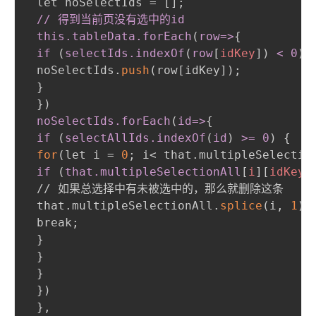
 let noSelectIds = []
;
// 得到当前页没有选中的id

 this
.tableData
.forEach
(
row=
>
{
if 
(
selectIds
.indexOf
(
row
[
idKey
]
)
 < 0
)
 noSelectIds.
push
(
row[idKey]
)
;
}
}
)
 noSelectIds
.forEach
(
id=
>
{
if 
(
selectAllIds
.indexOf
(
id
)
>
= 0
)
{
for
(
let i = 
0
;
 i< that.multipleSelectio
if 
(
that
.multipleSelectionAll
[
i
]
[
idKey
]
 // 如果总选择中有未被选中的，那么就删除这条

 that.multipleSelectionAll.
splice
(
i
,
1
)
;
 break
;
}
}
}
}
)
}
,