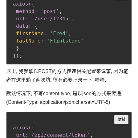
axios
(
{
method: 'post'
,
 url: '/user/12345'
,
 data:
{
firstName
:
'Fred'
,
lastName
:
'Flintstone'
}
}
)
;
这里, 我就拿以POST的方式传递相关配置来说事, 因为笔
者在这里躺了两次坑, 很有必要记录一下, 哈哈.
默认情况下, 不写content-type, 是以json的方式来传递,
(Content-Type: application/json;charset=UTF-8)
Copy
复制
axios
(
{
url:'/api/connect/token'
,