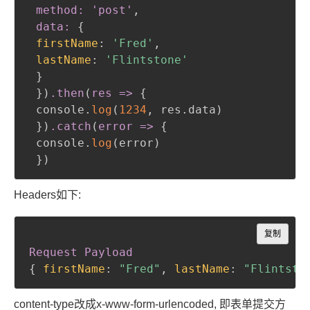
 method: 'post'
,
 data:
{
firstName
:
'Fred'
,
lastName
:
'Flintstone'
}
}
)
.then
(
res =
>
{
 console.
log
(
1234
,
 res.data
)
}
)
.catch
(
error =
>
{
 console.
log
(
error
)
}
)
Headers如下:
Copy
复制
Request Payload
{
firstName
:
"Fred"
,
lastName
:
"Flintsto
content-type改成x-www-form-urlencoded, 即表单提交方