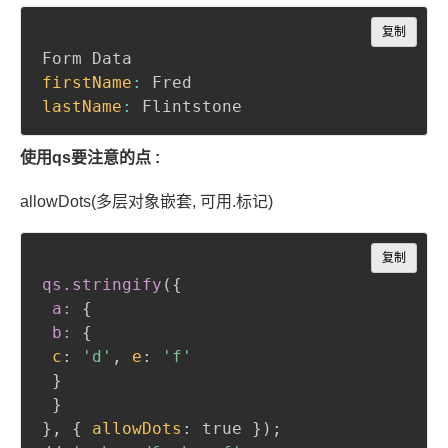
Copy
复制
firstName
:
lastName
:
 Flintstone
使用qs要注意的点 :
allowDots(多层对象嵌套, 可用.标记)
Copy
复制
qs
.stringify
(
{
a:
{
b:
{
c
:
'd'
,
e
:
'f'
}
}
}
,
{
allowDots
:
 true 
}
)
;