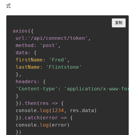
式
Copy
复制
axios
(
{
url:'/api/connect/token'
,
 method: 'post'
,
 data:
{
firstName
:
'Fred'
,
lastName
:
'Flintstone'
}
,
 headers:
{
'Content-type'
:
'application/x-www-form
}
}
)
.then
(
res =
>
{
 console.
log
(
1234
,
 res.data
)
}
)
.catch
(
error =
>
{
 console.
log
(
error
)
}
)