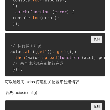
 console.
log
(
response
)
;
}
)
.catch
(
function 
(
error
)
{
 console.
log
(
error
)
;
}
)
;
Copy
复制
// 执行多个并发
axios
.
all
(
[
get1
(
)
,
get2
(
)
]
)
.
then
(
axios
.
spread
(
function
(
acct
,
 perm
// 两个请求现在都执行完成
}
)
)
;
可以通过向 axios 传递相关配置来创建请求
语法: axios(config)
Copy
复制