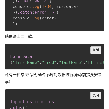
}
)
.then
(
res =
>
{
 console.
log
(
1234
,
 res.data
)
}
)
.catch
(
error =
>
{
 console.
log
(
error
)
}
)
结果跟上面一致:
Copy
复制
Form Data
{
"firstName"
:
"Fred"
,
"lastName"
:
"Flintsto
还有一种常见情况, 通过qs库对数据进行编码(前提要安装
qs)
Copy
复制
import qs from 'qs'

axios
(
{