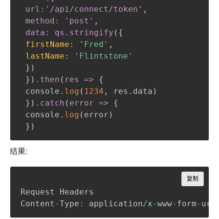
url:'/api/connect/token'
,
 method: 'post'
,
 data: qs
.stringify
(
{
firstName
:
'Fred'
,
lastName
:
'Flintstone'
}
)
}
)
.then
(
res =
>
{
 console.
log
(
1234
,
 res.data
)
}
)
.catch
(
error =
>
{
 console.
log
(
error
)
}
)
结果:
Copy
复制
Request Headers

Content
-
Type
:
 application
/
x
-
www
-
form
-
url