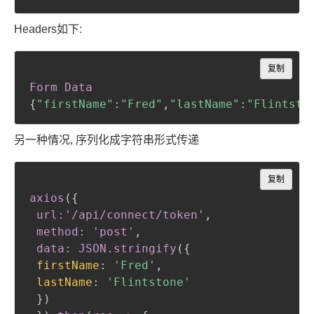
Headers如下:
Copy
复制
Form Data
{
"firstName"
:
"Fred"
,
"lastName"
:
"Flintsto
另一种情况, 序列化成字符串形式传递
Copy
复制
axios
(
{
url:'/api/connect/token'
,
 method: 'post'
,
 data: JSON
.stringify
(
{
firstName
:
'Fred'
,
lastName
:
'Flintstone'
}
)