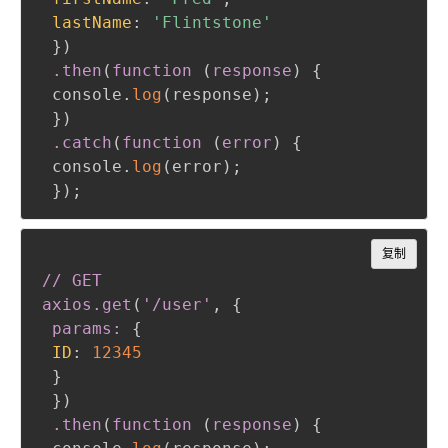
lastName
:
'Flintstone'
}
)
.then
(
function 
(
response
)
{
 console.
log
(
response
)
;
}
)
.catch
(
function 
(
error
)
{
 console.
log
(
error
)
;
}
)
;
Copy
复制
// GET

axios
.get
(
'/user'
,
{
params:
{
ID
:
12345
}
}
)
.then
(
function 
(
response
)
{