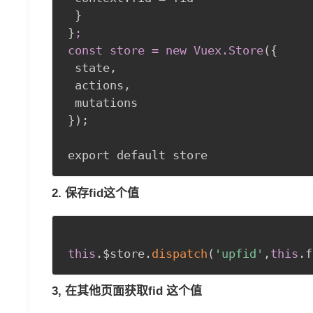
}
}
;

const store = new Vuex
.Store
(
{
 state
,
 actions
,
}
)
;
2. 保存fid这个值
this
.
$store
.
dispatch
(
'upfid'
,
this
.
f
3, 在其他页面获取fid 这个值