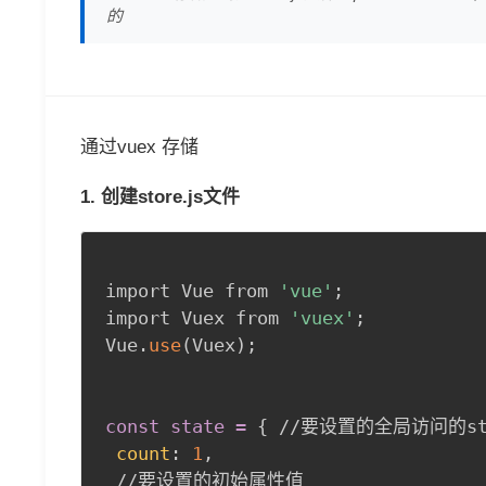
的
通过vuex 存储
1. 创建store.js文件
import Vue from 
'vue'
;
import Vuex from 
'vuex'
;
Vue.
use
(
Vuex
)
;
const state =
{
 //要设置的全局访问的sta
count
:
1
,
 //要设置的初始属性值
