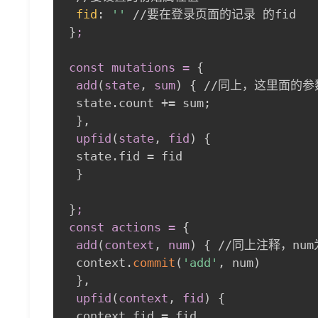
fid
:
''
}
;

const mutations =
{
add
(
state
,
 sum
)
{
 //同上，这里面的参数
 state.count += sum
;
}
,
 upfid
(
state
,
 fid
)
{
 state.fid = fid

}
}
;

const actions =
{
add
(
context
,
 num
)
{
 //同上注释，nu
 context.
commit
(
'add'
,
 num
)
}
,
 upfid
(
context
,
 fid
)
{
 context.fid = fid
