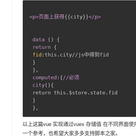
<p
>
页面上获得
{
{
city
}
}
</p
>
 data 
(
)
{
return
{
fid
:
this.city//js中得到fid

}
}
,
 computed:
{
//必须

 city
(
)
{
 return this.$store.state.fid

}
}
,
以上这篇vue 实现通过vuex 存储值 在不同
一个参考，也希望大家多多支持脚本之家。