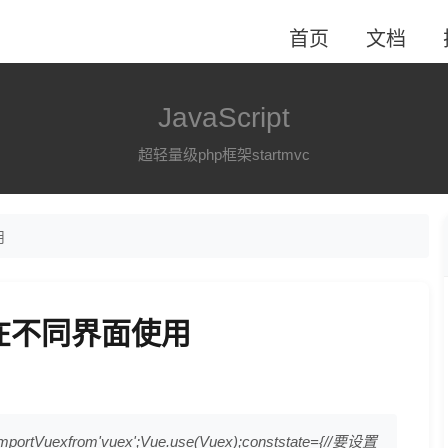
首页
文档
JavaScript
超轻量级php框架startmvc
用
值 在不同界面使用
ortVuexfrom'vuex';Vue.use(Vuex);conststate={//要设置